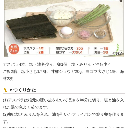
アスパラ4本、塩・油各少々、卵1個、塩・みりん・油各少々
ご飯2膳、塩小さじ1/4杯、甘酢ショウガ20g、白ゴマ大さじ1杯、海
苔2枚
▼つくりかた
(1)アスパラは根元の硬い皮をむいて長さを半分に切り、塩と油を入
れた湯で色よく茹でます。
(2)卵に塩とみりんを入れ、油を引いたフライパンで炒り卵を作りま
す。