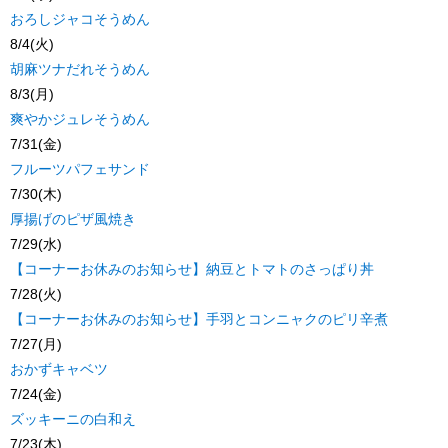
おろしジャコそうめん
8/4(火)
胡麻ツナだれそうめん
8/3(月)
爽やかジュレそうめん
7/31(金)
フルーツパフェサンド
7/30(木)
厚揚げのピザ風焼き
7/29(水)
【コーナーお休みのお知らせ】納豆とトマトのさっぱり丼
7/28(火)
【コーナーお休みのお知らせ】手羽とコンニャクのピリ辛煮
7/27(月)
おかずキャベツ
7/24(金)
ズッキーニの白和え
7/23(木)