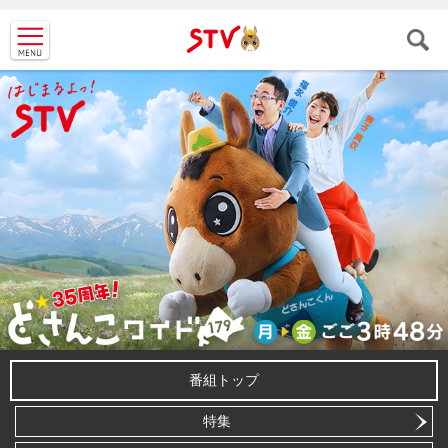
ＳＴＶ札
幌テレビ
番組トップ
特集