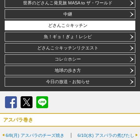
世界のどさんこ発見旅 MASA to ザ・ワールド
中継
どさんこ☆キッチン
魚！ギョ！ぎょ！レシピ
どさんこ☆キッチンリクエスト
コレ☆ホシー
地球の歩き方
今日の放送・お知らせ
Facebook
X
LINE
アスパラ巻き
6/8(月)
アスパラのチーズ焼き
6/10(水)
アスパラの煮びたし