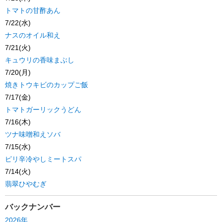
トマトの甘酢あん
7/22(水)
ナスのオイル和え
7/21(火)
キュウリの香味まぶし
7/20(月)
焼きトウキビのカップご飯
7/17(金)
トマトガーリックうどん
7/16(木)
ツナ味噌和えソバ
7/15(水)
ピリ辛冷やしミートスパ
7/14(火)
翡翠ひやむぎ
バックナンバー
2026年