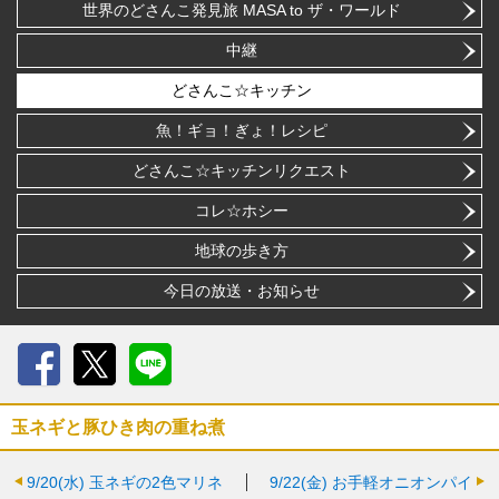
世界のどさんこ発見旅 MASA to ザ・ワールド
中継
どさんこ☆キッチン
魚！ギョ！ぎょ！レシピ
どさんこ☆キッチンリクエスト
コレ☆ホシー
地球の歩き方
今日の放送・お知らせ
Facebook
X
LINE
玉ネギと豚ひき肉の重ね煮
9/20(水)
玉ネギの2色マリネ
9/22(金)
お手軽オニオンパイ