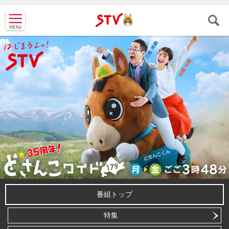
ＳＴＶ札
幌テレビ
番組トップ
特集