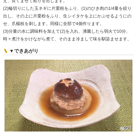
え、良くまぜて粘りを出します。
(2)輪切りにした玉ネギに片栗粉をふり、(1)のひき肉の1/4量を絞り
出し、その上に片栗粉をふり、生シイタケを上にかぶせるようにの
せ、爪楊枝を刺します。同様に全部で4個作ります。
(3)分量の水に調味料を加えて(2)を入れ、沸騰したら弱火で10分、
時々煮汁をかけながら煮て、そのまま冷まして味を馴染ませます。
▼できあがり