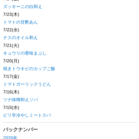
ズッキーニの白和え
7/23(木)
トマトの甘酢あん
7/22(水)
ナスのオイル和え
7/21(火)
キュウリの香味まぶし
7/20(月)
焼きトウキビのカップご飯
7/17(金)
トマトガーリックうどん
7/16(木)
ツナ味噌和えソバ
7/15(水)
ピリ辛冷やしミートスパ
バックナンバー
2026年