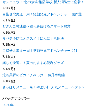
センニュウ！“北の教場”消防学校 新人消防士に密着！
7/20(月)
目指せ北海道一周！笑顔発見アドベンチャー 傑作選
7/17(金)
どさんこ村通信〜進化を続けるスマート農業
7/16(木)
夏バテ予防にオススメ！にんにく活用法
7/15(水)
目指せ北海道一周！笑顔発見アドベンチャー #21
7/14(火)
楽しく快適に！夏のおすすめ便利グッズ
7/13(月)
滝谷美夢のピカイチみっけ！ 積丹半島編
7/10(金)
さっぱりメニューも！やよい軒 人気メニューベスト5
バックナンバー
2026年