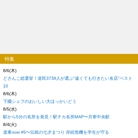
特集
8/6(木)
どさんこ総選挙！道民3738人が選ぶ“遠くても行きたい名店”ベスト
10
8/6(木)
下國シェフのおいしい大ほっかいどう
8/5(水)
駅から5分の名所を発見！駅チカ名所MAP〜月寒中央駅
8/4(火)
道東now #5〜伝統の七夕まつり 存続危機を学生が守る