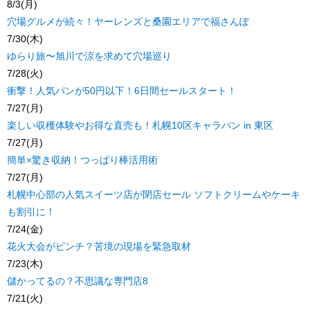
8/3(月)
穴場グルメが続々！ヤーレンズと桑園エリアで福さんぽ
7/30(木)
ゆらり旅〜旭川で涼を求めて穴場巡り
7/28(火)
衝撃！人気パンが50円以下！6日間セールスタート！
7/27(月)
楽しい収穫体験やお得な直売も！札幌10区キャラバン in 東区
7/27(月)
簡単×驚き収納！つっぱり棒活用術
7/27(月)
札幌中心部の人気スイーツ店が閉店セール ソフトクリームやケーキ
も割引に！
7/24(金)
花火大会がピンチ？苦境の現場を緊急取材
7/23(木)
儲かってるの？不思議な専門店8
7/21(火)