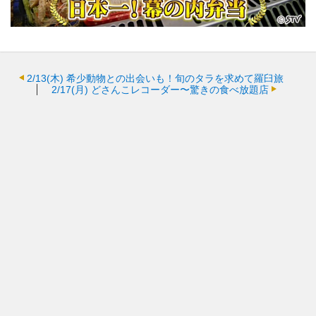
2/13(木)
希少動物との出会いも！旬のタラを求めて羅臼旅
2/17(月)
どさんこレコーダー〜驚きの食べ放題店