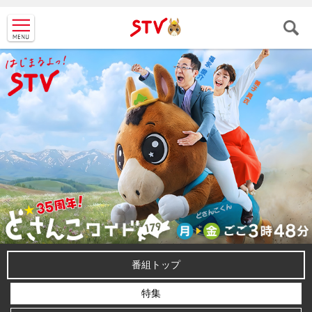
ＳＴＶ札
幌テレビ
番組トップ
特集