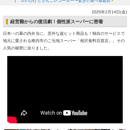
2/17(月)
どさんこレコーダー〜驚きの食べ放題店
2025年2月14日(金)
経営難からの復活劇！個性派スーパーに密着
日本一の幕の内弁当に、意外な超ヒット商品も！独自のサービスで
地元に愛される稚内市のご当地スーパー「相沢食料百貨店」。その
人気の秘密に迫りました。