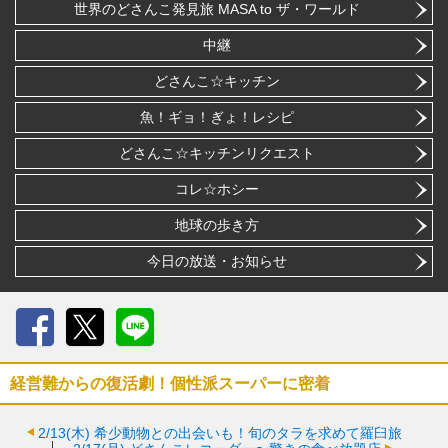
世界のどさんこ発見旅 MASA to ザ・ワールド
中継
どさんこ☆キッチン
魚！ギョ！ぎょ！レシピ
どさんこ☆キッチンリクエスト
コレ☆ホシー
地球の歩き方
今日の放送・お知らせ
Facebook
X
LINE
経営難からの復活劇！個性派スーパーに密着
2/13(木)
希少動物との出会いも！旬のタラを求めて羅臼旅