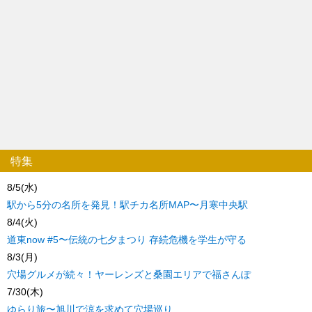
特集
8/5(水)
駅から5分の名所を発見！駅チカ名所MAP〜月寒中央駅
8/4(火)
道東now #5〜伝統の七夕まつり 存続危機を学生が守る
8/3(月)
穴場グルメが続々！ヤーレンズと桑園エリアで福さんぽ
7/30(木)
ゆらり旅〜旭川で涼を求めて穴場巡り