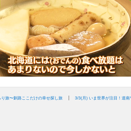
らり旅〜釧路ここだけの幸せ探し旅
3/3(月)
いま世界が注目！道南