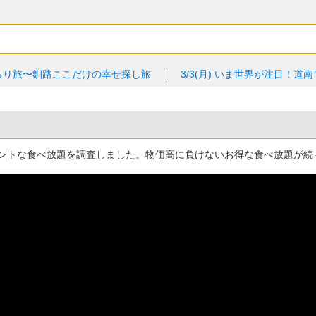
らり旅〜釧路ここだけの幸せ探し旅
3/3(月)
いま世界が注目！道南
ントな食べ放題を調査しました。物価高に負けないお得な食べ放題が続