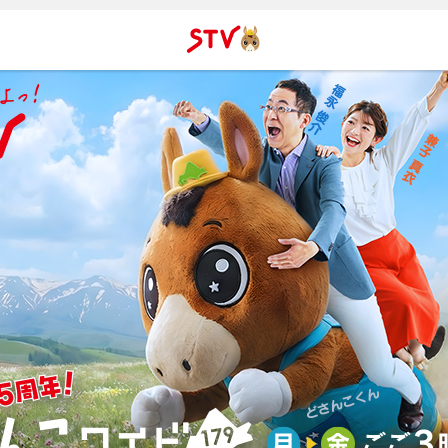
ＳＴＶ札
幌テレビ