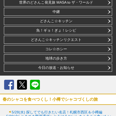
世界のどさんこ発見旅 MASA to ザ・ワールド
中継
どさんこ☆キッチン
魚！ギョ！ぎょ！レシピ
どさんこ☆キッチンリクエスト
コレ☆ホシー
地球の歩き方
今日の放送・お知らせ
Facebook
X
LINE
春のシャコを食べつくし！小樽でシャコづくしの旅
5/28(水)
探してでも行きたい名店！札幌市西区＆小樽編