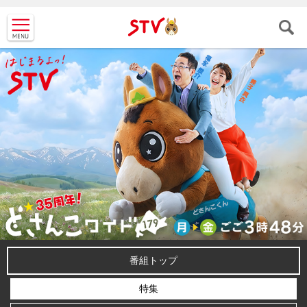
ＳＴＶ札
幌テレビ
番組トップ
特集