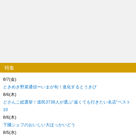
特集
8/7(金)
ときめき野菜通信〜いまが旬！進化するとうきび
8/6(木)
どさんこ総選挙！道民3738人が選ぶ“遠くても行きたい名店”ベスト
10
8/6(木)
下國シェフのおいしい大ほっかいどう
8/5(水)