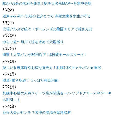
駅から5分の名所を発見！駅チカ名所MAP〜月寒中央駅
8/4(火)
道東now #5〜伝統の七夕まつり 存続危機を学生が守る
8/3(月)
穴場グルメが続々！ヤーレンズと桑園エリアで福さんぽ
7/30(木)
ゆらり旅〜旭川で涼を求めて穴場巡り
7/28(火)
衝撃！人気パンが50円以下！6日間セールスタート！
7/27(月)
楽しい収穫体験やお得な直売も！札幌10区キャラバン in 東区
7/27(月)
簡単×驚き収納！つっぱり棒活用術
7/27(月)
札幌中心部の人気スイーツ店が閉店セール ソフトクリームやケーキ
も割引に！
7/24(金)
花火大会がピンチ？苦境の現場を緊急取材