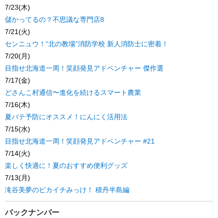
7/23(木)
儲かってるの？不思議な専門店8
7/21(火)
センニュウ！“北の教場”消防学校 新人消防士に密着！
7/20(月)
目指せ北海道一周！笑顔発見アドベンチャー 傑作選
7/17(金)
どさんこ村通信〜進化を続けるスマート農業
7/16(木)
夏バテ予防にオススメ！にんにく活用法
7/15(水)
目指せ北海道一周！笑顔発見アドベンチャー #21
7/14(火)
楽しく快適に！夏のおすすめ便利グッズ
7/13(月)
滝谷美夢のピカイチみっけ！ 積丹半島編
バックナンバー