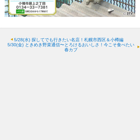
5/28(水)
探してでも行きたい名店！札幌市西区＆小樽編
5/30(金)
ときめき野菜通信〜とろけるおいしさ！今こそ食べたい
春カブ