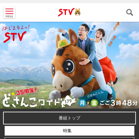
ＳＴＶ札
幌テレビ
番組トップ
特集