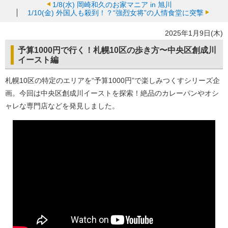
1/8(水)
岡崎和久のお家マニア in 旭川
1/10(金)
外国人も殺到！？“強烈女将”の人情食堂に突撃
2025年1月9日(木)
予算1000円で行く！札幌10区の歩き方〜中央区創成川
イースト編
札幌10区の特定のエリアを“予算1000円”で楽しみつくすシリーズ企
画。今回は中央区創成川イーストを探索！絶品のカレーパンやオシ
ャレな専門店などを発見しました。