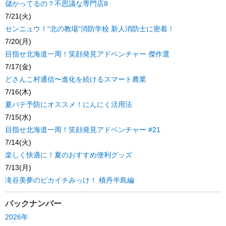
儲かってるの？不思議な専門店8
7/21(火)
センニュウ！“北の教場”消防学校 新人消防士に密着！
7/20(月)
目指せ北海道一周！笑顔発見アドベンチャー 傑作選
7/17(金)
どさんこ村通信〜進化を続けるスマート農業
7/16(木)
夏バテ予防にオススメ！にんにく活用法
7/15(水)
目指せ北海道一周！笑顔発見アドベンチャー #21
7/14(火)
楽しく快適に！夏のおすすめ便利グッズ
7/13(月)
滝谷美夢のピカイチみっけ！ 積丹半島編
バックナンバー
2026年