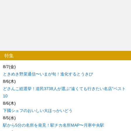
特集
8/7(金)
ときめき野菜通信〜いまが旬！進化するとうきび
8/6(木)
どさんこ総選挙！道民3738人が選ぶ“遠くても行きたい名店”ベスト
10
8/6(木)
下國シェフのおいしい大ほっかいどう
8/5(水)
駅から5分の名所を発見！駅チカ名所MAP〜月寒中央駅