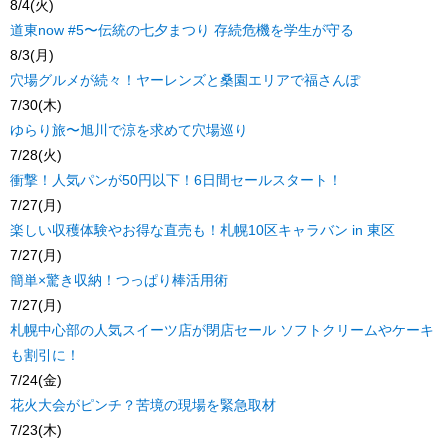
8/4(火)
道東now #5〜伝統の七夕まつり 存続危機を学生が守る
8/3(月)
穴場グルメが続々！ヤーレンズと桑園エリアで福さんぽ
7/30(木)
ゆらり旅〜旭川で涼を求めて穴場巡り
7/28(火)
衝撃！人気パンが50円以下！6日間セールスタート！
7/27(月)
楽しい収穫体験やお得な直売も！札幌10区キャラバン in 東区
7/27(月)
簡単×驚き収納！つっぱり棒活用術
7/27(月)
札幌中心部の人気スイーツ店が閉店セール ソフトクリームやケーキ
も割引に！
7/24(金)
花火大会がピンチ？苦境の現場を緊急取材
7/23(木)