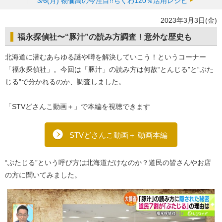
3/6(月)
物価高の今注目!!ちくわ120％活用レシピ
2023年3月3日(金)
福永探偵社〜“豚汁”の読み方調査！意外な歴史も
北海道に潜むあらゆる謎や噂を解決していこう！というコーナー
「福永探偵社」。今回は「豚汁」の読み方は何故“とんじる”と“ぶた
じる”で分かれるのか、調査しました。
「STVどさんこ動画＋」で本編を視聴できます
STVどさんこ動画＋ 動画本編
“ぶたじる”という呼び方は北海道だけなのか？道民の皆さんやお店
の方に聞いてみました。