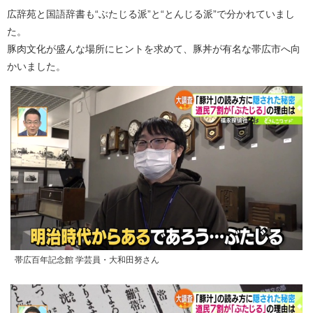
広辞苑と国語辞書も“ぶたじる派”と“とんじる派”で分かれていまし
た。
豚肉文化が盛んな場所にヒントを求めて、豚丼が有名な帯広市へ向
かいました。
帯広百年記念館 学芸員・大和田努さん