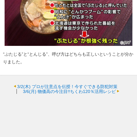
“ぶたじる”と“とんじる”、呼び方はどちらも正しいということが分か
りました。
3/2(木)
プロが注意点を伝授！今すぐできる防犯対策
3/6(月)
物価高の今注目!!ちくわ120％活用レシピ