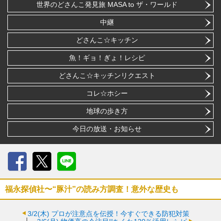
世界のどさんこ発見旅 MASA to ザ・ワールド
中継
どさんこ☆キッチン
魚！ギョ！ぎょ！レシピ
どさんこ☆キッチンリクエスト
コレ☆ホシー
地球の歩き方
今日の放送・お知らせ
Facebook
X
LINE
福永探偵社〜“豚汁”の読み方調査！意外な歴史も
3/2(木)
プロが注意点を伝授！今すぐできる防犯対策