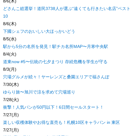
8/6(木)
どさんこ総選挙！道民3738人が選ぶ“遠くても行きたい名店”ベスト
10
8/6(木)
下國シェフのおいしい大ほっかいどう
8/5(水)
駅から5分の名所を発見！駅チカ名所MAP〜月寒中央駅
8/4(火)
道東now #5〜伝統の七夕まつり 存続危機を学生が守る
8/3(月)
穴場グルメが続々！ヤーレンズと桑園エリアで福さんぽ
7/30(木)
ゆらり旅〜旭川で涼を求めて穴場巡り
7/28(火)
衝撃！人気パンが50円以下！6日間セールスタート！
7/27(月)
楽しい収穫体験やお得な直売も！札幌10区キャラバン in 東区
7/27(月)