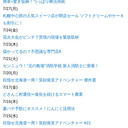
簡単×驚き収納！つっぱり棒活用術
7/27(月)
札幌中心部の人気スイーツ店が閉店セール ソフトクリームやケーキ
も割引に！
7/24(金)
花火大会がピンチ？苦境の現場を緊急取材
7/23(木)
儲かってるの？不思議な専門店8
7/21(火)
センニュウ！“北の教場”消防学校 新人消防士に密着！
7/20(月)
目指せ北海道一周！笑顔発見アドベンチャー 傑作選
7/17(金)
どさんこ村通信〜進化を続けるスマート農業
7/16(木)
夏バテ予防にオススメ！にんにく活用法
7/15(水)
目指せ北海道一周！笑顔発見アドベンチャー #21