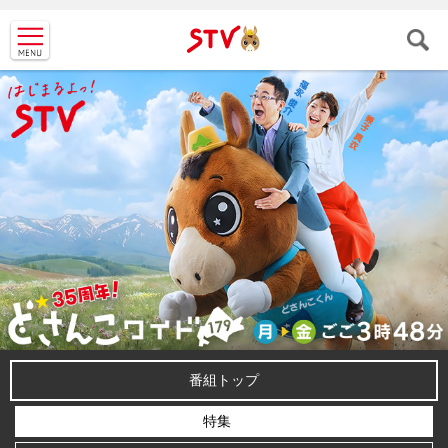
ＳＴＶ札
幌テレビ
番組トップ
特集