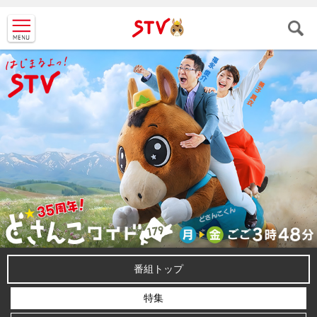
ＳＴＶ札
幌テレビ
番組トップ
特集