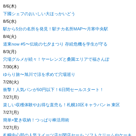
8/6(木)
下國シェフのおいしい大ほっかいどう
8/5(水)
駅から5分の名所を発見！駅チカ名所MAP〜月寒中央駅
8/4(火)
道東now #5〜伝統の七夕まつり 存続危機を学生が守る
8/3(月)
穴場グルメが続々！ヤーレンズと桑園エリアで福さんぽ
7/30(木)
ゆらり旅〜旭川で涼を求めて穴場巡り
7/28(火)
衝撃！人気パンが50円以下！6日間セールスタート！
7/27(月)
楽しい収穫体験やお得な直売も！札幌10区キャラバン in 東区
7/27(月)
簡単×驚き収納！つっぱり棒活用術
7/27(月)
札幌中心部の人気スイーツ店が閉店セール ソフトクリームやケーキ