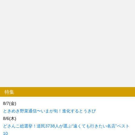
特集
8/7(金)
ときめき野菜通信〜いまが旬！進化するとうきび
8/6(木)
どさんこ総選挙！道民3738人が選ぶ“遠くても行きたい名店”ベスト
10