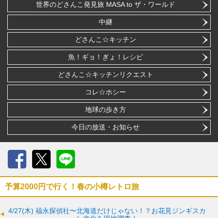
世界のどさんこ発見旅 MASA to ザ・ワールド
中継
どさんこ☆キッチン
魚！ギョ！ぎょ！レシピ
どさんこ☆キッチンリクエスト
コレ☆ホシー
地球の歩き方
今日の放送・お知らせ
Facebook
X
LINE
予算2000円で行く！春の小樽レトロ旅
4/27(木)
福永探偵社〜北海道だけじゃない！？お花見ジンギスカ