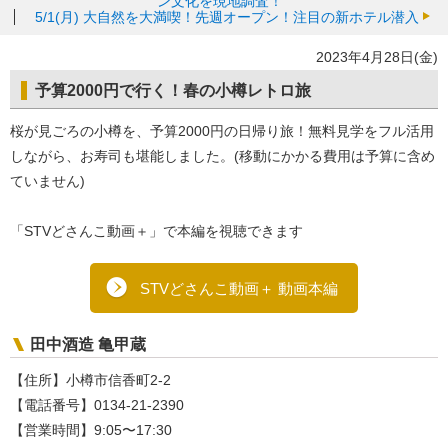
ン文化を現地調査！
5/1(月)
大自然を大満喫！先週オープン！注目の新ホテル潜入
2023年4月28日(金)
予算2000円で行く！春の小樽レトロ旅
桜が見ごろの小樽を、予算2000円の日帰り旅！無料見学をフル活用
しながら、お寿司も堪能しました。(移動にかかる費用は予算に含め
ていません)
「STVどさんこ動画＋」で本編を視聴できます
STVどさんこ動画＋ 動画本編
田中酒造 亀甲蔵
【住所】小樽市信香町2-2
【電話番号】0134-21-2390
【営業時間】9:05〜17:30