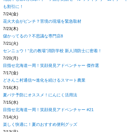
も割引に！
7/24(金)
花火大会がピンチ？苦境の現場を緊急取材
7/23(木)
儲かってるの？不思議な専門店8
7/21(火)
センニュウ！“北の教場”消防学校 新人消防士に密着！
7/20(月)
目指せ北海道一周！笑顔発見アドベンチャー 傑作選
7/17(金)
どさんこ村通信〜進化を続けるスマート農業
7/16(木)
夏バテ予防にオススメ！にんにく活用法
7/15(水)
目指せ北海道一周！笑顔発見アドベンチャー #21
7/14(火)
楽しく快適に！夏のおすすめ便利グッズ
7/13(月)