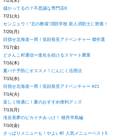
7/23(木)
儲かってるの？不思議な専門店8
7/21(火)
センニュウ！“北の教場”消防学校 新人消防士に密着！
7/20(月)
目指せ北海道一周！笑顔発見アドベンチャー 傑作選
7/17(金)
どさんこ村通信〜進化を続けるスマート農業
7/16(木)
夏バテ予防にオススメ！にんにく活用法
7/15(水)
目指せ北海道一周！笑顔発見アドベンチャー #21
7/14(火)
楽しく快適に！夏のおすすめ便利グッズ
7/13(月)
滝谷美夢のピカイチみっけ！ 積丹半島編
7/10(金)
さっぱりメニューも！やよい軒 人気メニューベスト5