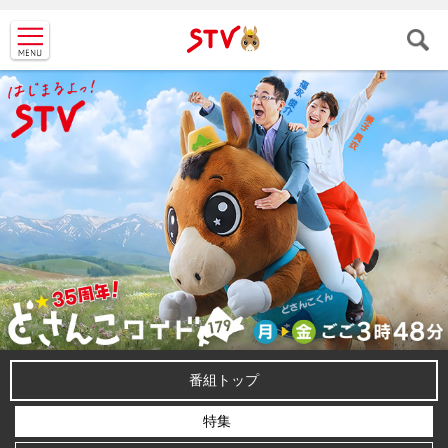
ＳＴＶ札
幌テレビ
番組トップ
特集