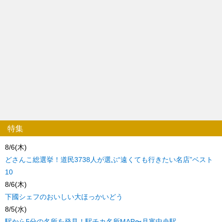
特集
8/6(木)
どさんこ総選挙！道民3738人が選ぶ“遠くても行きたい名店”ベスト
10
8/6(木)
下國シェフのおいしい大ほっかいどう
8/5(水)
駅から5分の名所を発見！駅チカ名所MAP〜月寒中央駅