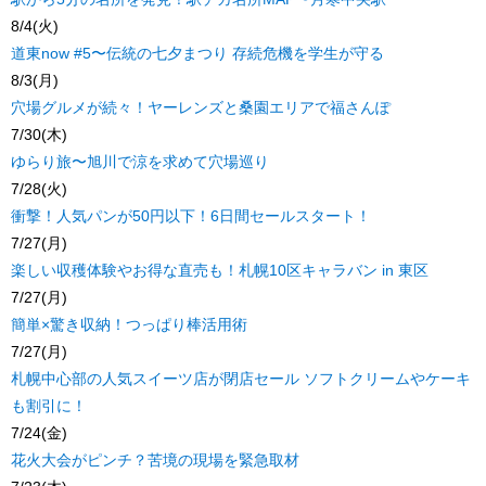
8/4(火)
道東now #5〜伝統の七夕まつり 存続危機を学生が守る
8/3(月)
穴場グルメが続々！ヤーレンズと桑園エリアで福さんぽ
7/30(木)
ゆらり旅〜旭川で涼を求めて穴場巡り
7/28(火)
衝撃！人気パンが50円以下！6日間セールスタート！
7/27(月)
楽しい収穫体験やお得な直売も！札幌10区キャラバン in 東区
7/27(月)
簡単×驚き収納！つっぱり棒活用術
7/27(月)
札幌中心部の人気スイーツ店が閉店セール ソフトクリームやケーキ
も割引に！
7/24(金)
花火大会がピンチ？苦境の現場を緊急取材