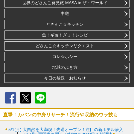
世界のどさんこ発見旅 MASA to ザ・ワールド
中継
どさんこ☆キッチン
魚！ギョ！ぎょ！レシピ
どさんこ☆キッチンリクエスト
コレ☆ホシー
地球の歩き方
今日の放送・お知らせ
Facebook
X
LINE
直撃！カバンの中身リサーチ！流行や収納のウラ技も
5/1(月)
大自然を大満喫！先週オープン！注目の新ホテル潜入