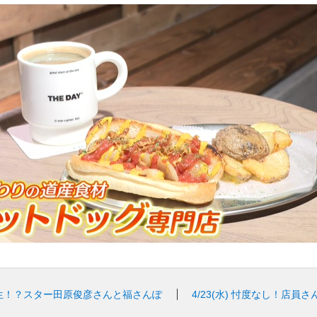
生！？スター田原俊彦さんと福さんぽ
4/23(水)
忖度なし！店員さ