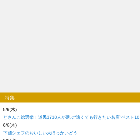
特集
8/6(木)
どさんこ総選挙！道民3738人が選ぶ“遠くても行きたい名店”ベスト10
8/6(木)
下國シェフのおいしい大ほっかいどう