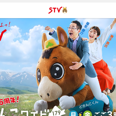
ＳＴＶ札
幌テレビ