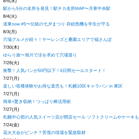
8/5(水)
駅から5分の名所を発見！駅チカ名所MAP〜月寒中央駅
8/4(火)
道東now #5〜伝統の七夕まつり 存続危機を学生が守る
8/3(月)
穴場グルメが続々！ヤーレンズと桑園エリアで福さんぽ
7/30(木)
ゆらり旅〜旭川で涼を求めて穴場巡り
7/28(火)
衝撃！人気パンが50円以下！6日間セールスタート！
7/27(月)
楽しい収穫体験やお得な直売も！札幌10区キャラバン in 東区
7/27(月)
簡単×驚き収納！つっぱり棒活用術
7/27(月)
札幌中心部の人気スイーツ店が閉店セール ソフトクリームやケーキ
7/24(金)
花火大会がピンチ？苦境の現場を緊急取材