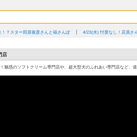
生！？スター田原俊彦さんと福さんぽ
4/23(水)
忖度なし！店員さ
門店
紹介！魅惑のソフトクリーム専門店や、超大型犬のふれあい専門店など、