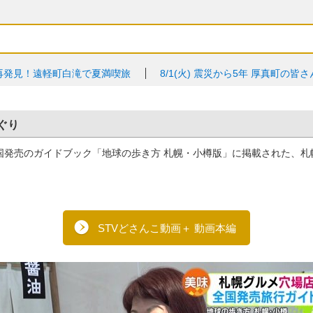
り
再発見！遠軽町白滝で夏満喫旅
8/1(火)
震災から5年 厚真町の皆
ぐり
国発売のガイドブック「地球の歩き方 札幌・小樽版」に掲載された、
STVどさんこ動画＋ 動画本編