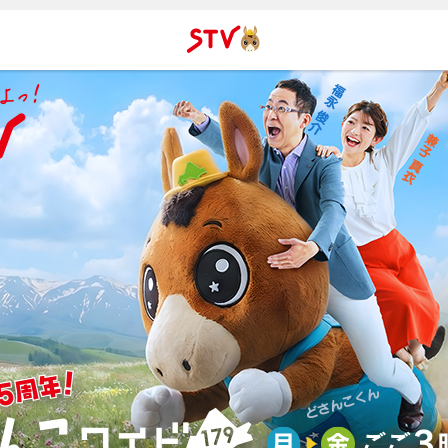
ＳＴＶ札
幌テレビ