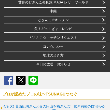
世界のどさんこ発見旅 MASA to ザ・ワールド
中継
どさんこ☆キッチン
魚！ギョ！ぎょ！レシピ
どさんこ☆キッチンリクエスト
コレ☆ホシー
地球の歩き方
今日の放送・お知らせ
Facebook
X
LINE
プロが認めたプロの味〜TSUNAGUつなぐ
4/9(火)
葛西紀明さんと春の円山を福さんぽ！驚き満載の自宅も公