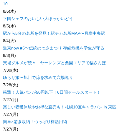
10
8/6(木)
下國シェフのおいしい大ほっかいどう
8/5(水)
駅から5分の名所を発見！駅チカ名所MAP〜月寒中央駅
8/4(火)
道東now #5〜伝統の七夕まつり 存続危機を学生が守る
8/3(月)
穴場グルメが続々！ヤーレンズと桑園エリアで福さんぽ
7/30(木)
ゆらり旅〜旭川で涼を求めて穴場巡り
7/28(火)
衝撃！人気パンが50円以下！6日間セールスタート！
7/27(月)
楽しい収穫体験やお得な直売も！札幌10区キャラバン in 東区
7/27(月)
簡単×驚き収納！つっぱり棒活用術
7/27(月)