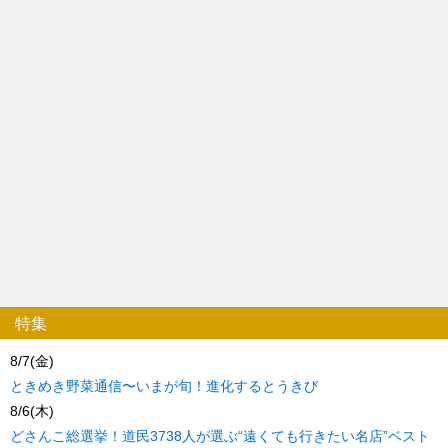
特集
8/7(金)
ときめき野菜通信〜いまが旬！進化するとうきび
8/6(木)
どさんこ総選挙！道民3738人が選ぶ“遠くても行きたい名店”ベスト