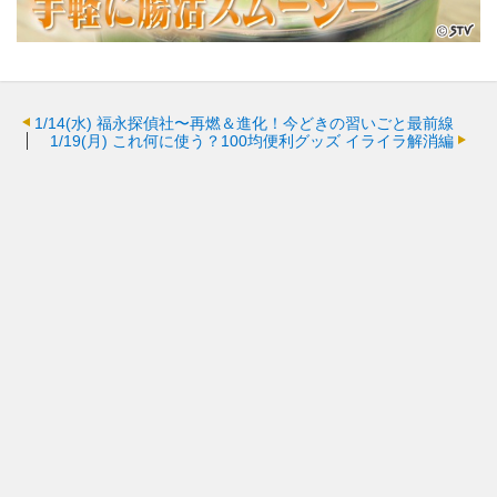
1/14(水)
福永探偵社〜再燃＆進化！今どきの習いごと最前線
1/19(月)
これ何に使う？100均便利グッズ イライラ解消編