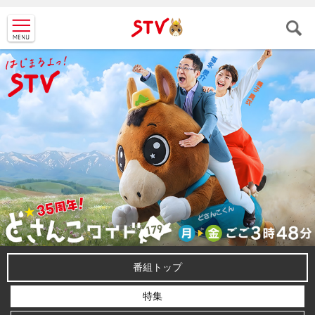
ＳＴＶ札
幌テレビ
番組トップ
特集