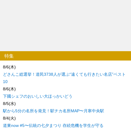
特集
8/6(木)
どさんこ総選挙！道民3738人が選ぶ“遠くても行きたい名店”ベスト
10
8/6(木)
下國シェフのおいしい大ほっかいどう
8/5(水)
駅から5分の名所を発見！駅チカ名所MAP〜月寒中央駅
8/4(火)
道東now #5〜伝統の七夕まつり 存続危機を学生が守る