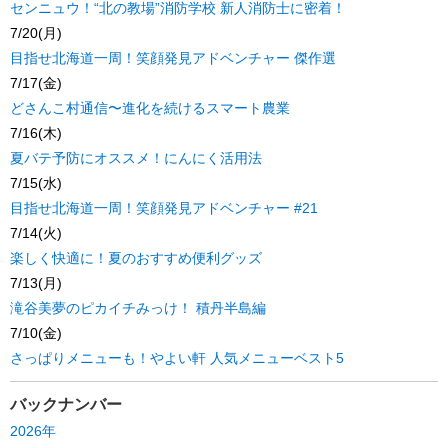
センニュウ！“北の教場”消防学校 新人消防士に密着！
7/20(月)
目指せ北海道一周！笑顔発見アドベンチャー 傑作選
7/17(金)
どさんこ村通信〜進化を続けるスマート農業
7/16(木)
夏バテ予防にオススメ！にんにく活用法
7/15(水)
目指せ北海道一周！笑顔発見アドベンチャー #21
7/14(火)
楽しく快適に！夏のおすすめ便利グッズ
7/13(月)
滝谷美夢のピカイチみっけ！ 積丹半島編
7/10(金)
さっぱりメニューも！やよい軒 人気メニューベスト5
バックナンバー
2026年