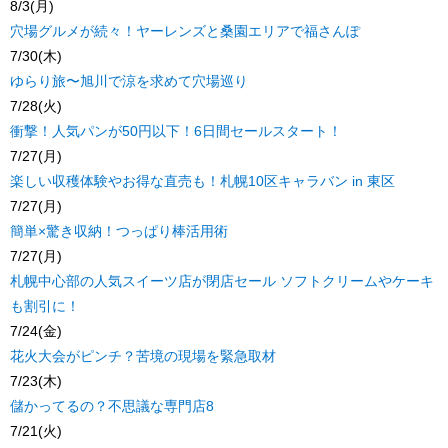
8/3(月)
穴場グルメが続々！ヤーレンズと桑園エリアで福さんぽ
7/30(木)
ゆらり旅〜旭川で涼を求めて穴場巡り
7/28(火)
衝撃！人気パンが50円以下！6日間セールスタート！
7/27(月)
楽しい収穫体験やお得な直売も！札幌10区キャラバン in 東区
7/27(月)
簡単×驚き収納！つっぱり棒活用術
7/27(月)
札幌中心部の人気スイーツ店が閉店セール ソフトクリームやケーキ
も割引に！
7/24(金)
花火大会がピンチ？苦境の現場を緊急取材
7/23(木)
儲かってるの？不思議な専門店8
7/21(火)