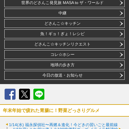
世界のどさんこ発見旅 MASA to ザ・ワールド
中継
どさんこ☆キッチン
魚！ギョ！ぎょ！レシピ
どさんこ☆キッチンリクエスト
コレ☆ホシー
地球の歩き方
今日の放送・お知らせ
Facebook
X
LINE
年末年始で疲れた胃腸に！野菜どっさりグルメ
1/14(水)
福永探偵社〜再燃＆進化！今どきの習いごと最前線