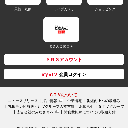
天気・気象
ライブカメラ
ショッピング
どさんこ動画＋
ＳＮＳアカウント
my STV
会員ログイン
ＳＴＶについて
ニュースリリース
採用情報
企業情報
番組向上への取組み
札幌テレビ放送・STVグループ人権方針
お知らせ
ＳＴＶグループ
広告会社のみなさまへ
労務費転嫁についての取組方針