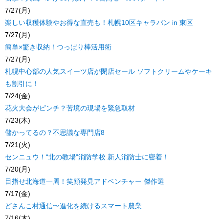
7/27(月)
楽しい収穫体験やお得な直売も！札幌10区キャラバン in 東区
7/27(月)
簡単×驚き収納！つっぱり棒活用術
7/27(月)
札幌中心部の人気スイーツ店が閉店セール ソフトクリームやケーキ
も割引に！
7/24(金)
花火大会がピンチ？苦境の現場を緊急取材
7/23(木)
儲かってるの？不思議な専門店8
7/21(火)
センニュウ！“北の教場”消防学校 新人消防士に密着！
7/20(月)
目指せ北海道一周！笑顔発見アドベンチャー 傑作選
7/17(金)
どさんこ村通信〜進化を続けるスマート農業
7/16(木)