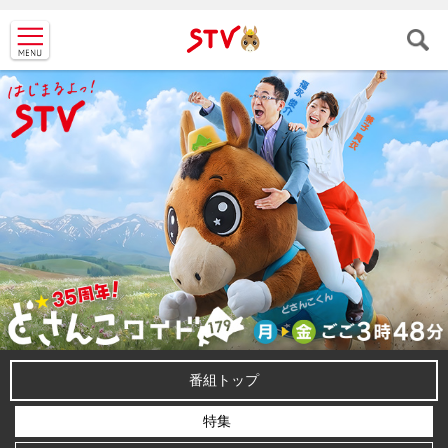
ＳＴＶ札
幌テレビ
番組トップ
特集