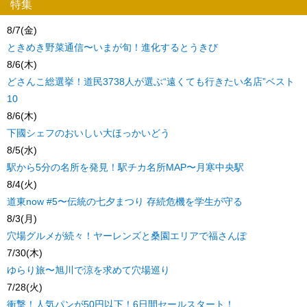
特集
8/7(金)
ときめき野菜通信〜いまが旬！進化するとうきび
8/6(木)
どさんこ総選挙！道民3738人が選ぶ“遠くても行きたい名店”ベスト
10
8/6(木)
下國シェフのおいしい大ほっかいどう
8/5(水)
駅から5分の名所を発見！駅チカ名所MAP〜月寒中央駅
8/4(火)
道東now #5〜伝統の七夕まつり 存続危機を学生が守る
8/3(月)
穴場グルメが続々！ヤーレンズと桑園エリアで福さんぽ
7/30(木)
ゆらり旅〜旭川で涼を求めて穴場巡り
7/28(火)
衝撃！人気パンが50円以下！6日間セールスタート！