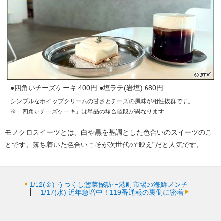
●四角いチーズケーキ 400円 ●塩ラテ(岩塩) 680円
シンプルなホイップクリームの甘さとチーズの風味が相性抜群です。
※「四角いチーズケーキ」は単品の場合値段が異なります
モノクロスイーツとは、白や黒を基調とした色合いのスイーツのこ
とです。落ち着いた色合いこそが次世代の“映え”だと人気です。
1/12(金)
うつくし惣菜探訪〜港町市場の海鮮メンチ
1/17(水)
近年急増中！119番通報の裏側に密着