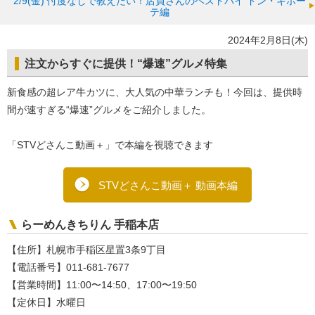
2/9(金)
忖度なしで教えたい！店員さんのベストバイ ドン・キホー
テ編
2024年2月8日(木)
注文からすぐに提供！“爆速”グルメ特集
新食感の超レア牛カツに、大人気の中華ランチも！今回は、提供時
間が速すぎる“爆速”グルメをご紹介しました。
「STVどさんこ動画＋」で本編を視聴できます
STVどさんこ動画＋ 動画本編
らーめんきちりん 手稲本店
【住所】札幌市手稲区星置3条9丁目
【電話番号】011-681-7677
【営業時間】11:00〜14:50、17:00〜19:50
【定休日】水曜日