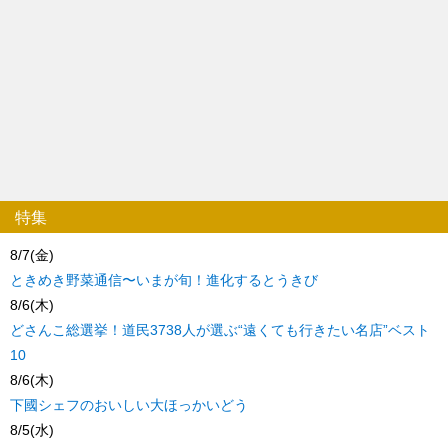
特集
8/7(金)
ときめき野菜通信〜いまが旬！進化するとうきび
8/6(木)
どさんこ総選挙！道民3738人が選ぶ“遠くても行きたい名店”ベスト
10
8/6(木)
下國シェフのおいしい大ほっかいどう
8/5(水)