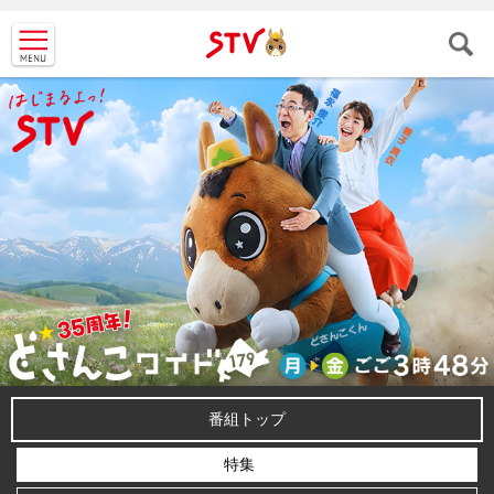
ＳＴＶ札
幌テレビ
番組トップ
特集