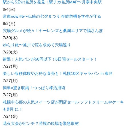
駅から5分の名所を発見！駅チカ名所MAP〜月寒中央駅
8/4(火)
道東now #5〜伝統の七夕まつり 存続危機を学生が守る
8/3(月)
穴場グルメが続々！ヤーレンズと桑園エリアで福さんぽ
7/30(木)
ゆらり旅〜旭川で涼を求めて穴場巡り
7/28(火)
衝撃！人気パンが50円以下！6日間セールスタート！
7/27(月)
楽しい収穫体験やお得な直売も！札幌10区キャラバン in 東区
7/27(月)
簡単×驚き収納！つっぱり棒活用術
7/27(月)
札幌中心部の人気スイーツ店が閉店セール ソフトクリームやケーキ
も割引に！
7/24(金)
花火大会がピンチ？苦境の現場を緊急取材