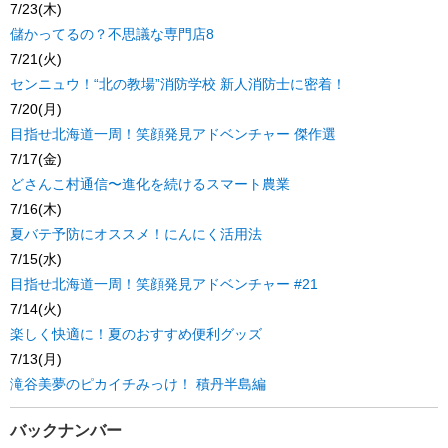
7/23(木)
儲かってるの？不思議な専門店8
7/21(火)
センニュウ！“北の教場”消防学校 新人消防士に密着！
7/20(月)
目指せ北海道一周！笑顔発見アドベンチャー 傑作選
7/17(金)
どさんこ村通信〜進化を続けるスマート農業
7/16(木)
夏バテ予防にオススメ！にんにく活用法
7/15(水)
目指せ北海道一周！笑顔発見アドベンチャー #21
7/14(火)
楽しく快適に！夏のおすすめ便利グッズ
7/13(月)
滝谷美夢のピカイチみっけ！ 積丹半島編
バックナンバー