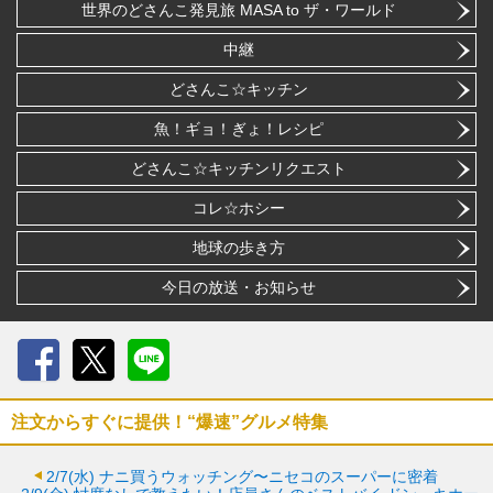
世界のどさんこ発見旅 MASA to ザ・ワールド
中継
どさんこ☆キッチン
魚！ギョ！ぎょ！レシピ
どさんこ☆キッチンリクエスト
コレ☆ホシー
地球の歩き方
今日の放送・お知らせ
Facebook
X
LINE
注文からすぐに提供！“爆速”グルメ特集
2/7(水)
ナニ買うウォッチング〜ニセコのスーパーに密着