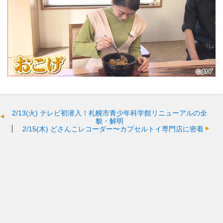
2/13(火)
テレビ初潜入！札幌市青少年科学館リニューアルの全
貌・解明
2/15(木)
どさんこレコーダー〜カプセルトイ専門店に密着