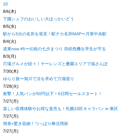
10
8/6(木)
下國シェフのおいしい大ほっかいどう
8/5(水)
駅から5分の名所を発見！駅チカ名所MAP〜月寒中央駅
8/4(火)
道東now #5〜伝統の七夕まつり 存続危機を学生が守る
8/3(月)
穴場グルメが続々！ヤーレンズと桑園エリアで福さんぽ
7/30(木)
ゆらり旅〜旭川で涼を求めて穴場巡り
7/28(火)
衝撃！人気パンが50円以下！6日間セールスタート！
7/27(月)
楽しい収穫体験やお得な直売も！札幌10区キャラバン in 東区
7/27(月)
簡単×驚き収納！つっぱり棒活用術
7/27(月)