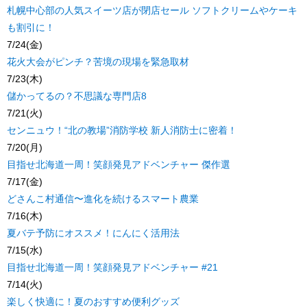
札幌中心部の人気スイーツ店が閉店セール ソフトクリームやケーキ
も割引に！
7/24(金)
花火大会がピンチ？苦境の現場を緊急取材
7/23(木)
儲かってるの？不思議な専門店8
7/21(火)
センニュウ！“北の教場”消防学校 新人消防士に密着！
7/20(月)
目指せ北海道一周！笑顔発見アドベンチャー 傑作選
7/17(金)
どさんこ村通信〜進化を続けるスマート農業
7/16(木)
夏バテ予防にオススメ！にんにく活用法
7/15(水)
目指せ北海道一周！笑顔発見アドベンチャー #21
7/14(火)
楽しく快適に！夏のおすすめ便利グッズ