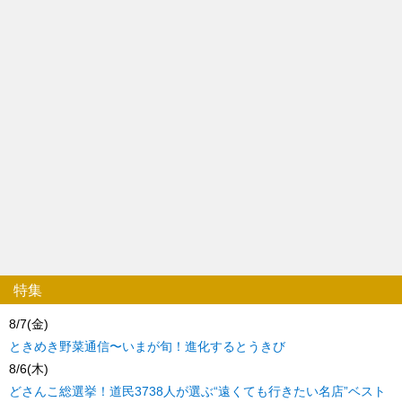
特集
8/7(金)
ときめき野菜通信〜いまが旬！進化するとうきび
8/6(木)
どさんこ総選挙！道民3738人が選ぶ“遠くても行きたい名店”ベスト