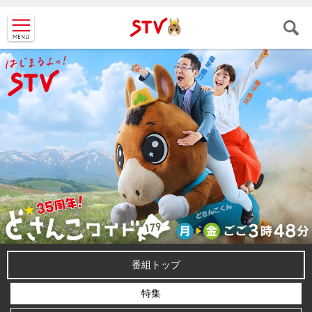
ＳＴＶ札
幌テレビ
番組トップ
特集