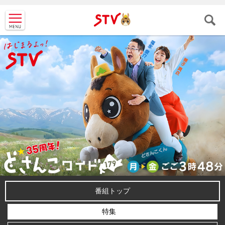
ＳＴＶ札
幌テレビ
番組トップ
特集