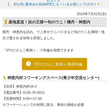
巨大ナス
8/1(木)
夏休みの自由研究にも！いまが楽しいウポポイ
2024年7月31日(水)
産地直送！浜の王様〜旬のウニ！積丹・神恵内
積丹・神恵内を訪れ、ウニ丼やウニパスタなど旬のウニを満喫！地
元で愛される珍味も登場しました。
「STVどさんこ動画＋」で本編を視聴できます
STVどさんこ動画＋ 動画本編
神恵内村コワーキングスペース(青少年交流センター)
【住所】神恵内村34-2
【電話番号】0135-76-5011
【営業時間】9:00〜17:00
※ワーケーションでの利用に限る、事前の連絡が必要