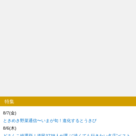
特集
8/7(金)
ときめき野菜通信〜いまが旬！進化するとうきび
8/6(木)
どさんこ総選挙！道民3738人が選ぶ“遠くても行きたい名店”ベスト