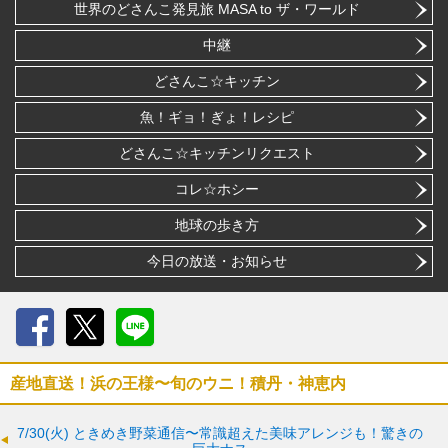
世界のどさんこ発見旅 MASA to ザ・ワールド
中継
どさんこ☆キッチン
魚！ギョ！ぎょ！レシピ
どさんこ☆キッチンリクエスト
コレ☆ホシー
地球の歩き方
今日の放送・お知らせ
Facebook
X
LINE
産地直送！浜の王様〜旬のウニ！積丹・神恵内
7/30(火)
ときめき野菜通信〜常識超えた美味アレンジも！驚きの