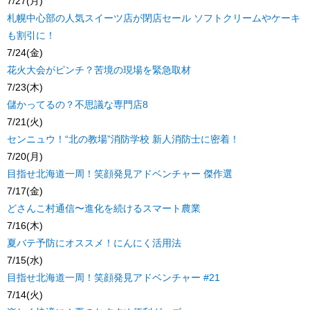
7/27(月)
札幌中心部の人気スイーツ店が閉店セール ソフトクリームやケーキ
も割引に！
7/24(金)
花火大会がピンチ？苦境の現場を緊急取材
7/23(木)
儲かってるの？不思議な専門店8
7/21(火)
センニュウ！“北の教場”消防学校 新人消防士に密着！
7/20(月)
目指せ北海道一周！笑顔発見アドベンチャー 傑作選
7/17(金)
どさんこ村通信〜進化を続けるスマート農業
7/16(木)
夏バテ予防にオススメ！にんにく活用法
7/15(水)
目指せ北海道一周！笑顔発見アドベンチャー #21
7/14(火)