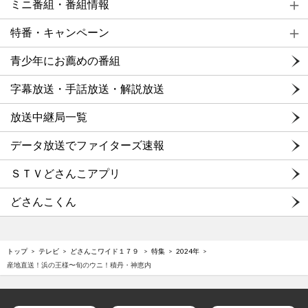
ミニ番組・番組情報
特番・キャンペーン
青少年にお薦めの番組
字幕放送・手話放送・解説放送
放送中継局一覧
データ放送でファイターズ速報
ＳＴＶどさんこアプリ
どさんこくん
トップ
テレビ
どさんこワイド１７９
特集
2024年
産地直送！浜の王様〜旬のウニ！積丹・神恵内