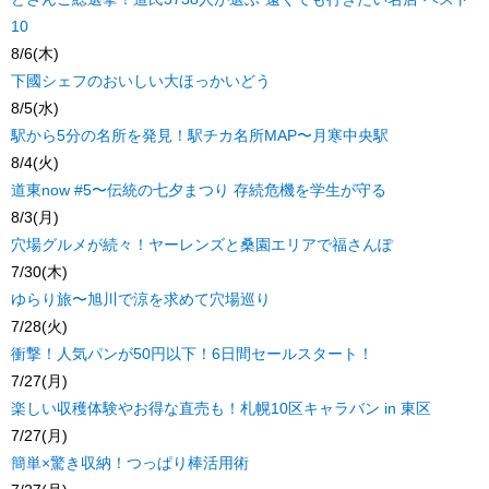
10
8/6(木)
下國シェフのおいしい大ほっかいどう
8/5(水)
駅から5分の名所を発見！駅チカ名所MAP〜月寒中央駅
8/4(火)
道東now #5〜伝統の七夕まつり 存続危機を学生が守る
8/3(月)
穴場グルメが続々！ヤーレンズと桑園エリアで福さんぽ
7/30(木)
ゆらり旅〜旭川で涼を求めて穴場巡り
7/28(火)
衝撃！人気パンが50円以下！6日間セールスタート！
7/27(月)
楽しい収穫体験やお得な直売も！札幌10区キャラバン in 東区
7/27(月)
簡単×驚き収納！つっぱり棒活用術