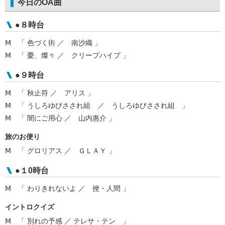
今日のOA曲
●８時台
Ⅿ 「 色づく街 ／ 南沙織 」
Ⅿ 「 憂、燦々 ／ クリープハイプ 」
●９時台
Ⅿ 「 秋止符 ／ アリス 」
Ⅿ 「 うしろゆびさされ組 ／ うしろゆびさされ組 」
Ⅿ 「 闇にご用心 ／ 山内惠介 」
旅のお便り
Ⅿ 「 グロリアス ／ ＧＬＡＹ 」
●１0時台
Ⅿ 「 わりきれないよ ／ 挫・人間 」
イントロクイズ
Ⅿ 「 別れの予感 ／ テレサ・テン 」