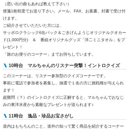
（思い出の曲もあれば教えて下さい）
便箋1枚程度でお送り下さい。メール、FAX、お葉書、封書で受け付
けます。
ご紹介させていただいた方には、
サッポロクラシック6缶パック＆ごきげんようじオリジナルクオカー
ド(1,000円分) ＆ 番組オリジナルグッズ「洋二ミニタオル」をプ
レゼント！
「旅のお便りのコーナー」までお待ちしています。
10時台 マルちゃんのリスナー突撃！イントロクイズ
このコーナーは、リスナー参加型のクイズコーナーです。
事前に電話で参加者を募集し、抽選で１名の方に挑戦権が与えられ
ます！
超難問（？）のイントロクイズに正解すると、マルちゃんでおなじ
みの東洋水産から素敵なプレゼントが送られます♪
11時台 逸品・珍品お宝さがし
道内はもちろんのこと、道外の知って驚く商品を紹介するコーナー