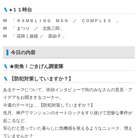
●１１時台
Ⅿ 「 ＲＡＭＢＬＩＮＧ ＭＡＮ ／ ＣＯＭＰＬＥＸ 」
Ⅿ 「 まつり ／ 北島三郎」
Ⅿ 「 花咲く旅路 ／ 原由子 」
今日の内容
★街角！ごきげん調査隊
【防犯対策していますか？】
あるテーマについて、街頭インタビューで街のみなさんの意見・ア
イデアをお聞きするコーナー。
今週のテーマは… 【防犯対策していますか？】
先月、神戸でマンションのオートロックをすり抜けて悲惨な事件が
起こるなど、
安心だと思っていた暮らしに危機感を覚えるようなニュース、増え
ていませんか？