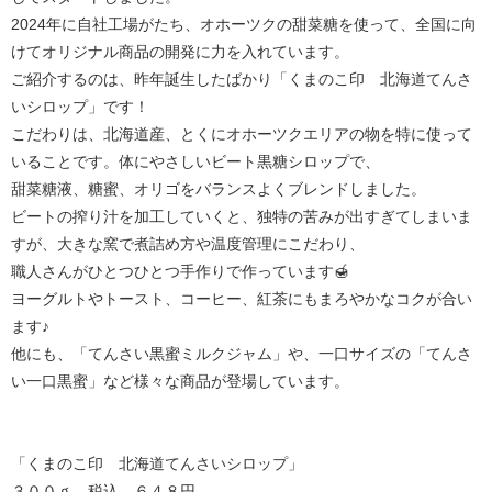
2024年に自社工場がたち、オホーツクの甜菜糖を使って、全国に向
けてオリジナル商品の開発に力を入れています。
ご紹介するのは、昨年誕生したばかり「くまのこ印 北海道てんさ
いシロップ」です！
こだわりは、北海道産、とくにオホーツクエリアの物を特に使って
いることです。体にやさしいビート黒糖シロップで、
甜菜糖液、糖蜜、オリゴをバランスよくブレンドしました。
ビートの搾り汁を加工していくと、独特の苦みが出すぎてしまいま
すが、大きな窯で煮詰め方や温度管理にこだわり、
職人さんがひとつひとつ手作りで作っています🍯
ヨーグルトやトースト、コーヒー、紅茶にもまろやかなコクが合い
ます♪
他にも、「てんさい黒蜜ミルクジャム」や、一口サイズの「てんさ
い一口黒蜜」など様々な商品が登場しています。
「くまのこ印 北海道てんさいシロップ」
３００ｇ 税込 ６４８円