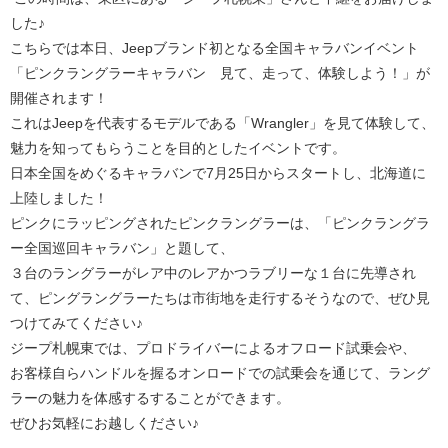
した♪
こちらでは本日、Jeepブランド初となる全国キャラバンイベント
「ピンクラングラーキャラバン 見て、走って、体験しよう！」が
開催されます！
これはJeepを代表するモデルである「Wrangler」を見て体験して、
魅力を知ってもらうことを目的としたイベントです。
日本全国をめぐるキャラバンで7月25日からスタートし、北海道に
上陸しました！
ピンクにラッピングされたピンクラングラーは、「ピンクラングラ
ー全国巡回キャラバン」と題して、
３台のラングラーがレア中のレアかつラブリーな１台に先導され
て、ピングラングラーたちは市街地を走行するそうなので、ぜひ見
つけてみてください♪
ジープ札幌東では、プロドライバーによるオフロード試乗会や、
お客様自らハンドルを握るオンロードでの試乗会を通じて、ラング
ラーの魅力を体感するすることができます。
ぜひお気軽にお越しください♪