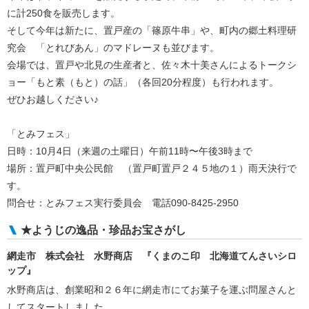
に計250食を販売します。
そして今年は新たに、置戸産の「篠原牛串」や、町内の郷土料理研
究会 「とれびあん」のマドレーヌも並びます。
会場では、置戸や北見の生産者と、佐々木十美さんによるトークシ
ョー「もと素（もと）の話」（各回20分程度）も行われます。
ぜひお越しください♪
「とみフェス」
日時：10月4日（来週の土曜日）午前11時〜午後3時まで
場所：置戸町中央公民館 （置戸町置戸２４５地の１）雨天決行で
す。
問合せ：とみフェス実行委員会 電話090-8425-2950
★ようじの逸品・珍品お宝さがし
網走市 株式会社 水野商店 『くまのこ印 北海道てんさいシロ
ップ』
水野商店は、創業昭和２６年に網走市にてお菓子を運ぶ問屋さんと
してスタートしました。