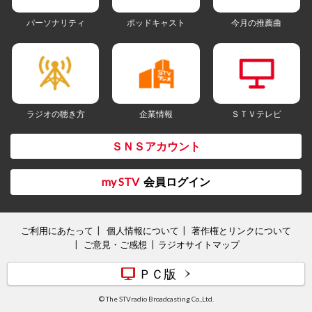
パーソナリティ
ポッドキャスト
今月の推薦曲
ラジオの聴き方
企業情報
ＳＴＶテレビ
ＳＮＳアカウント
my STV
会員ログイン
ご利用にあたって
個人情報について
著作権とリンクについて
ご意見・ご感想
ラジオサイトマップ
ＰＣ版
© The STVradio Broadcasting Co.,Ltd.