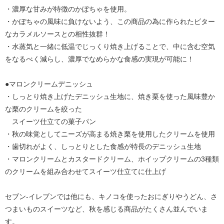
・濃厚な甘みが特徴のかぼちゃを使用。
・かぼちゃの風味に負けないよう、この商品の為に作られたビター
なカラメルソースとの相性抜群！
・水蒸気と一緒に低温でじっくり焼き上げることで、中に含む空気
をなるべく減らし、濃厚でなめらかな食感の実現が可能に！
●マロンクリームデニッシュ
・しっとり焼き上げたデニッシュ生地に、焼き栗を使った風味豊か
な栗のクリームを絞った
スイーツ仕立ての菓子パン
・秋の味覚としてニーズが高まる焼き栗を使用したクリームを使用
・歯切れがよく、しっとりとした食感が特長のデニッシュ生地
・マロンクリームとカスタードクリーム、ホイップクリームの3種類
のクリームを組み合わせてスイーツ仕立てに仕上げ
セブン‐イレブンでは他にも、キノコを使ったおにぎりやうどん、さ
つまいものスイーツなど、秋を感じる商品がたくさん並んでいま
す。