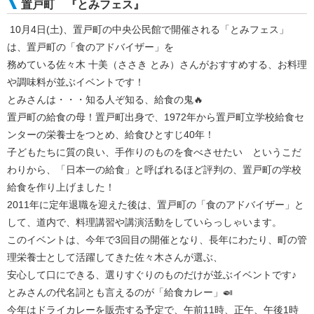
置戸町 『とみフェス』
10月4日(土)、置戸町の中央公民館で開催される「とみフェス」
は、置戸町の「食のアドバイザー」を
務めている佐々木 十美（ささき とみ）さんがおすすめする、お料理
や調味料が並ぶイベントです！
とみさんは・・・知る人ぞ知る、給食の鬼🔥
置戸町の給食の母！置戸町出身で、1972年から置戸町立学校給食セ
ンターの栄養士をつとめ、給食ひとすじ40年！
子どもたちに質の良い、手作りのものを食べさせたい というこだ
わりから、「日本一の給食」と呼ばれるほど評判の、置戸町の学校
給食を作り上げました！
2011年に定年退職を迎えた後は、置戸町の「食のアドバイザー」と
して、道内で、料理講習や講演活動をしていらっしゃいます。
このイベントは、今年で3回目の開催となり、長年にわたり、町の管
理栄養士として活躍してきた佐々木さんが選ぶ、
安心して口にできる、選りすぐりのものだけが並ぶイベントです♪
とみさんの代名詞とも言えるのが「給食カレー」🍛
今年はドライカレーを販売する予定で、午前11時、正午、午後1時