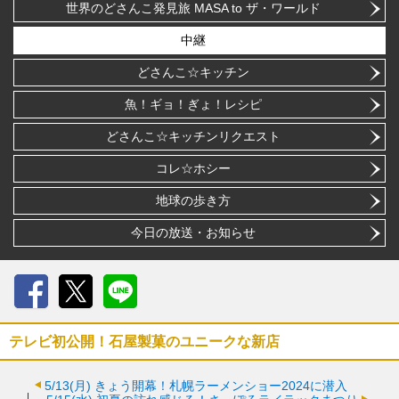
世界のどさんこ発見旅 MASA to ザ・ワールド
中継
どさんこ☆キッチン
魚！ギョ！ぎょ！レシピ
どさんこ☆キッチンリクエスト
コレ☆ホシー
地球の歩き方
今日の放送・お知らせ
Facebook
X
LINE
テレビ初公開！石屋製菓のユニークな新店
5/13(月)
きょう開幕！札幌ラーメンショー2024に潜入