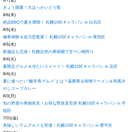
きょう開幕！大ほっかいどう祭
8/6(木)
絶品BBQで夏を満喫！ 札幌10区キャラバン in 白石区
8/5(水)
極寒体験＆迫力恐竜展！ 札幌10区キャラバン in 厚別区
8/5(水)
新施設も完成！札幌近郊の果樹園で甘〜い桃狩り
8/4(火)
夏限定グルメ＆冷たいスイーツ！ 札幌10区キャラバン in 北区
8/4(火)
夏に食べたい“酸辛香グルメ”とは？薬膳香る味噌ラーメン＆和風冷
やしスープカレー
8/3(月)
旬の野菜や果物発見！お得な野菜直売所 札幌10区キャラバン in 手
稲区
7/31(金)
美味しいラムグルメも登場！札幌10区キャラバン in 豊平区