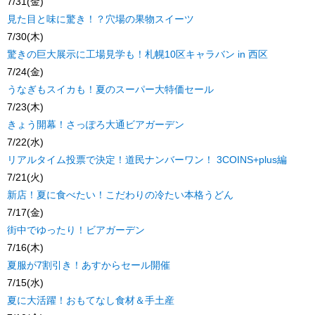
7/31(金)
見た目と味に驚き！？穴場の果物スイーツ
7/30(木)
驚きの巨大展示に工場見学も！札幌10区キャラバン in 西区
7/24(金)
うなぎもスイカも！夏のスーパー大特価セール
7/23(木)
きょう開幕！さっぽろ大通ビアガーデン
7/22(水)
リアルタイム投票で決定！道民ナンバーワン！ 3COINS+plus編
7/21(火)
新店！夏に食べたい！こだわりの冷たい本格うどん
7/17(金)
街中でゆったり！ビアガーデン
7/16(木)
夏服が7割引き！あすからセール開催
7/15(水)
夏に大活躍！おもてなし食材＆手土産