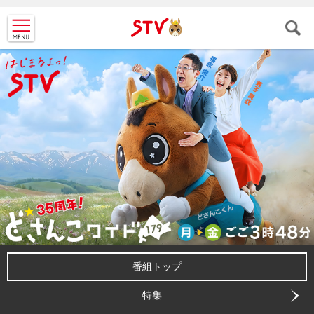
ＳＴＶ札
幌テレビ
番組トップ
特集