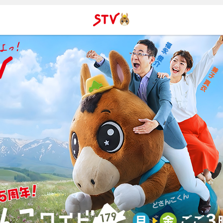
ＳＴＶ札
幌テレビ