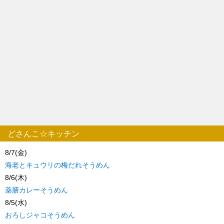
どさんこ☆キッチン
8/7(金)
海老とキュウリの梅だれそうめん
8/6(木)
薬膳カレーそうめん
8/5(水)
おろしジャコそうめん