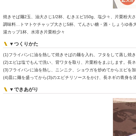
焼きそば麺2玉、油大さじ1/2杯、むきエビ150g、塩少々、片栗粉大
調味料…トマトケチャップ大さじ5杯、てんさい糖・酒・しょうゆ各大
湯カップ1杯、水溶き片栗粉少々
▼つくりかた
(1)フライパンに油を熱して焼きそばの麺を入れ、フタをして蒸し焼
(2)エビは塩でもんで洗い、背ワタを取り、片栗粉をまぶします。長
(3)フライパンに油を熱し、ニンニク、ショウガを炒めてからエビ
(4)皿に麺を盛ってから(3)のエビチリソースをかけ、長ネギの青身
▼できあがり