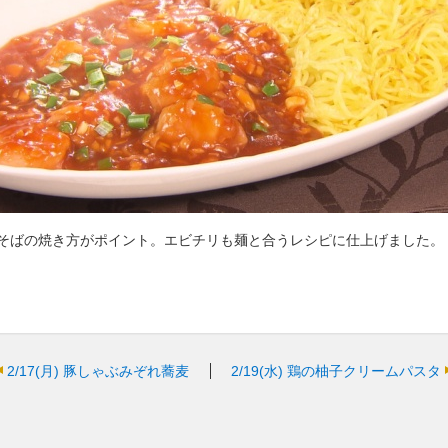
そばの焼き方がポイント。エビチリも麺と合うレシピに仕上げました。
2/17(月)
豚しゃぶみぞれ蕎麦
2/19(水)
鶏の柚子クリームパスタ