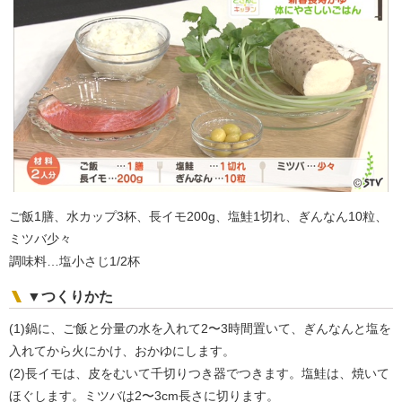
ご飯1膳、水カップ3杯、長イモ200g、塩鮭1切れ、ぎんなん10粒、
ミツバ少々
調味料…塩小さじ1/2杯
▼つくりかた
(1)鍋に、ご飯と分量の水を入れて2〜3時間置いて、ぎんなんと塩を
入れてから火にかけ、おかゆにします。
(2)長イモは、皮をむいて千切りつき器でつきます。塩鮭は、焼いて
ほぐします。ミツバは2〜3cm長さに切ります。