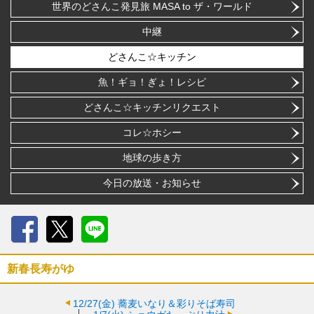
世界のどさんこ発見旅 MASA to ザ・ワールド
中継
どさんこ☆キッチン
魚！ギョ！ぎょ！レシピ
どさんこ☆キッチンリクエスト
コレ☆ホシー
地球の歩き方
今日の放送・お知らせ
Facebook
X
LINE
新春長寿がゆ
12/27(金)
蕎麦いなり＆彩りそば寿司