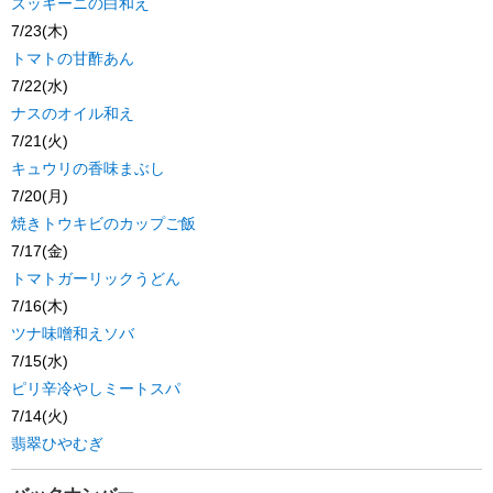
ズッキーニの白和え
7/23(木)
トマトの甘酢あん
7/22(水)
ナスのオイル和え
7/21(火)
キュウリの香味まぶし
7/20(月)
焼きトウキビのカップご飯
7/17(金)
トマトガーリックうどん
7/16(木)
ツナ味噌和えソバ
7/15(水)
ピリ辛冷やしミートスパ
7/14(火)
翡翠ひやむぎ