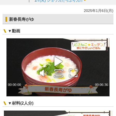
1/7(火)
ショウガたっぷり力汁
2025年1月6日(月)
新春長寿がゆ
▼動画
▼材料(2人分)