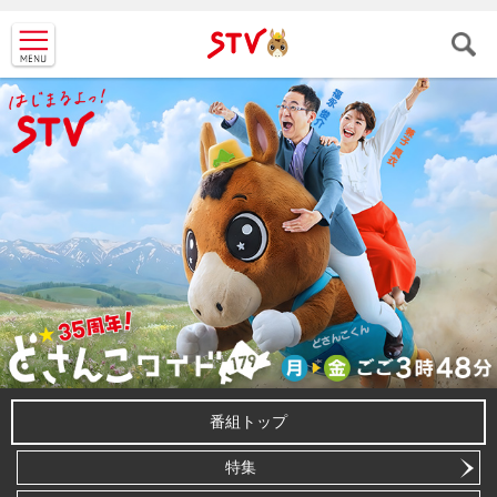
ＳＴＶ札
幌テレビ
番組トップ
特集