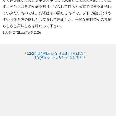
から体を癒すための食事を大事にして風習として文化を残していま
す。私たちはその意義を知り、実践して自らと家族の健康を維持し
ていきたいものです。お粥はその最たるもので、ブドウ糖になりや
すいお粥を体の癒しとして食して来ました。手軽な材料でその素晴
らしさと美味しさを味わって下さい。
1人分 272kcal/塩分2.2g
12/27(金)
蕎麦いなり＆彩りそば寿司
1/7(火)
ショウガたっぷり力汁