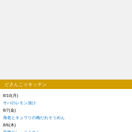
どさんこ☆キッチン
8/10(月)
サバのレモン漬け
8/7(金)
海老とキュウリの梅だれそうめん
8/6(木)