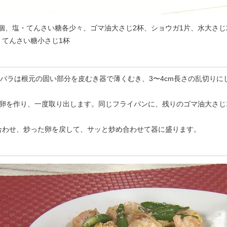
2個、塩・てんさい糖各少々、ゴマ油大さじ2杯、ショウガ1片、水大さじ
、てんさい糖小さじ1杯
スパラは根元の固い部分を皮むき器で薄くむき、3〜4cm長さの乱切り
の炒り卵を作り、一度取り出します。同じフライパンに、残りのゴマ油大さ
め合わせ、炒った卵を戻して、サッと炒め合わせて器に盛ります。