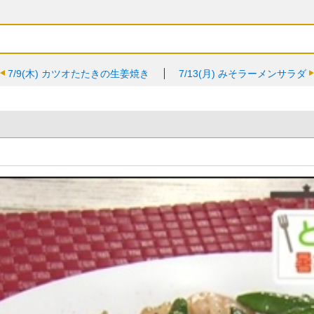
7/9(木)
カツオたたきの生姜焼き
7/13(月)
みそラーメンサラダ