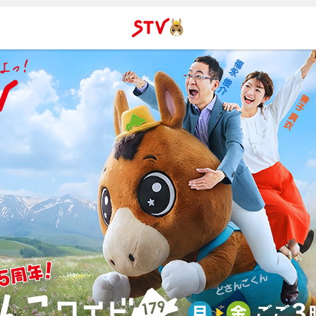
ＳＴＶ札
幌テレビ