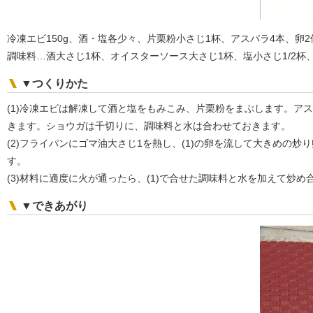
冷凍エビ150g、酒・塩各少々、片栗粉小さじ1杯、アスパラ4本、卵
調味料…酒大さじ1杯、オイスターソース大さじ1杯、塩小さじ1/2杯
▼つくりかた
(1)冷凍エビは解凍して酒と塩をもみこみ、片栗粉をまぶします。ア
きます。ショウガは千切りに、調味料と水は合わせておきます。
(2)フライパンにゴマ油大さじ1を熱し、(1)の卵を流して大きめ
す。
(3)材料に適度に火が通ったら、(1)で合せた調味料と水を加えて炒
▼できあがり