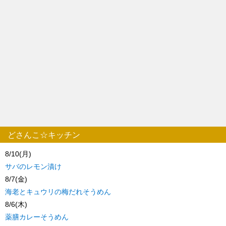
どさんこ☆キッチン
8/10(月)
サバのレモン漬け
8/7(金)
海老とキュウリの梅だれそうめん
8/6(木)
薬膳カレーそうめん