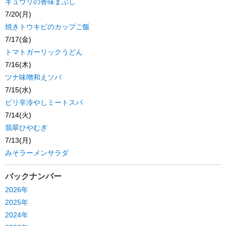
キュウリの香味まぶし
7/20(月)
焼きトウキビのカップご飯
7/17(金)
トマトガーリックうどん
7/16(木)
ツナ味噌和えソバ
7/15(水)
ピリ辛冷やしミートスパ
7/14(火)
翡翠ひやむぎ
7/13(月)
みそラーメンサラダ
バックナンバー
2026年
2025年
2024年