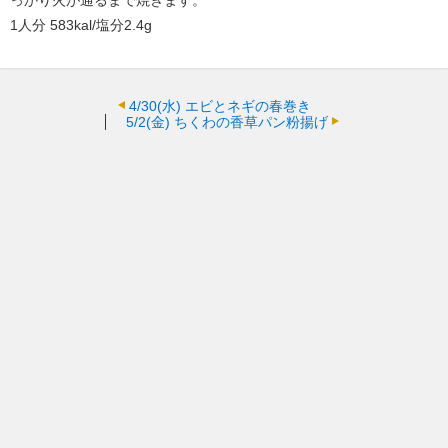
っかり火が通るまで焼きます。
1人分 583kal/塩分2.4g
4/30(水)
エビとネギの春巻き
5/2(金)
ちくわの香草パン粉揚げ