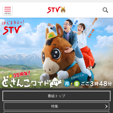
ＳＴＶ札
幌テレビ
番組トップ
特集