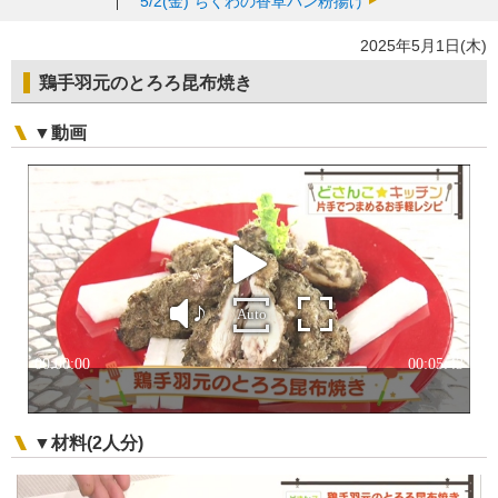
5/2(金)
ちくわの香草パン粉揚げ
2025年5月1日(木)
鶏手羽元のとろろ昆布焼き
▼動画
▼材料(2人分)