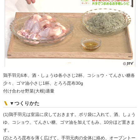
鶏手羽元6本、酒・しょうゆ各小さじ2杯、コショウ・てんさい糖各
少々、ゴマ油小さじ1杯、とろろ昆布30g
付け合わせ野菜(大根)適量
▼つくりかた
(1)鶏手羽元は室温に戻しておきます。ポリ袋に入れて、酒、しょう
ゆ、コショウ、てんさい糖、ゴマ油を加えてもみ、10分ほど置きま
す。
(2)とろろ昆布を薄く広げて、手羽元肉の全体に絡め、オーブントー