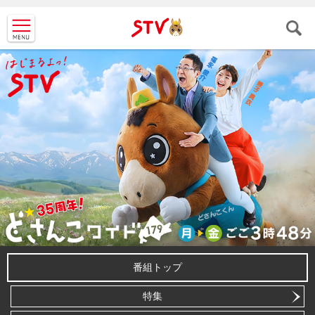
ＳＴＶ札
幌テレビ
番組トップ
特集