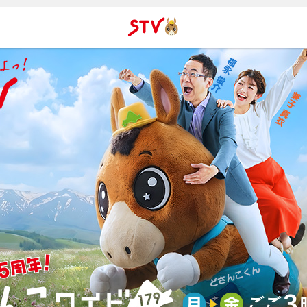
ＳＴＶ札
幌テレビ