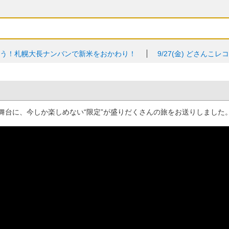
よう！札幌大長ナンバンで新米をおかわり！
9/27(金)
どさんこレコ
を舞台に、今しか楽しめない“限定”が盛りだくさんの旅をお送りしました