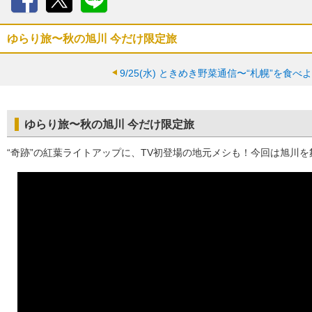
Facebook
X
LINE
ゆらり旅〜秋の旭川 今だけ限定旅
9/25(水)
ときめき野菜通信〜“札幌”を食べ
ゆらり旅〜秋の旭川 今だけ限定旅
“奇跡”の紅葉ライトアップに、TV初登場の地元メシも！今回は旭川