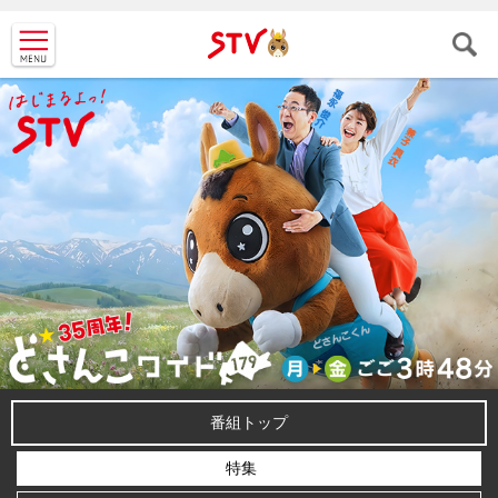
ＳＴＶ札
幌テレビ
番組トップ
特集