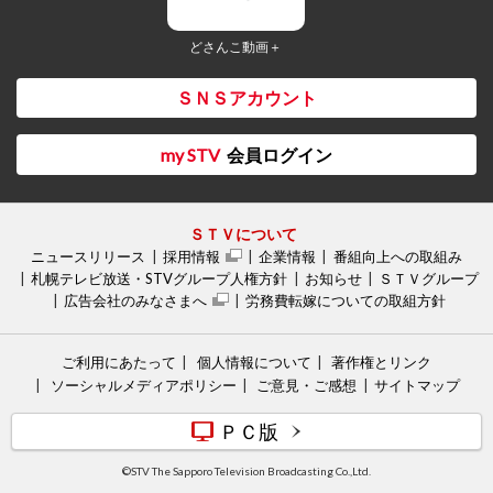
どさんこ動画＋
ＳＮＳアカウント
my STV
会員ログイン
ＳＴＶについて
ニュースリリース
採用情報
企業情報
番組向上への取組み
札幌テレビ放送・STVグループ人権方針
お知らせ
ＳＴＶグループ
広告会社のみなさまへ
労務費転嫁についての取組方針
ご利用にあたって
個人情報について
著作権とリンク
ソーシャルメディアポリシー
ご意見・ご感想
サイトマップ
ＰＣ版
©STV The Sapporo Television Broadcasting Co.,Ltd.