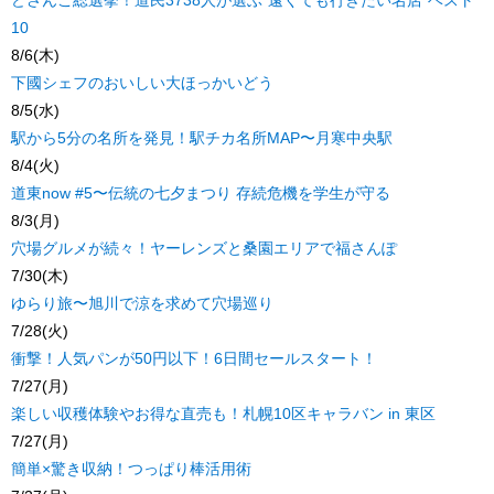
どさんこ総選挙！道民3738人が選ぶ“遠くても行きたい名店”ベスト
10
8/6(木)
下國シェフのおいしい大ほっかいどう
8/5(水)
駅から5分の名所を発見！駅チカ名所MAP〜月寒中央駅
8/4(火)
道東now #5〜伝統の七夕まつり 存続危機を学生が守る
8/3(月)
穴場グルメが続々！ヤーレンズと桑園エリアで福さんぽ
7/30(木)
ゆらり旅〜旭川で涼を求めて穴場巡り
7/28(火)
衝撃！人気パンが50円以下！6日間セールスタート！
7/27(月)
楽しい収穫体験やお得な直売も！札幌10区キャラバン in 東区
7/27(月)
簡単×驚き収納！つっぱり棒活用術