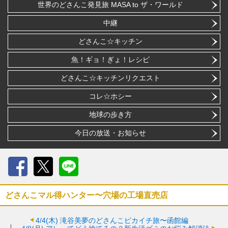
世界のどさんこ発見旅 MASA to ザ・ワールド
中継
どさんこ☆キッチン
魚！ギョ！ぎょ！レシピ
どさんこ☆キッチンリクエスト
コレ☆ホシー
地球の歩き方
今日の放送・お知らせ
Facebook
X
LINE
どさんこマル得ハンター〜穴場の工場直売店
4/4(木)
滝谷美夢のどさんこピカイチ旅〜函館編