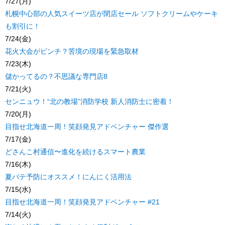
7/27(月)
札幌中心部の人気スイーツ店が閉店セール ソフトクリームやケーキ
も割引に！
7/24(金)
花火大会がピンチ？苦境の現場を緊急取材
7/23(木)
儲かってるの？不思議な専門店8
7/21(火)
センニュウ！“北の教場”消防学校 新人消防士に密着！
7/20(月)
目指せ北海道一周！笑顔発見アドベンチャー 傑作選
7/17(金)
どさんこ村通信〜進化を続けるスマート農業
7/16(木)
夏バテ予防にオススメ！にんにく活用法
7/15(水)
目指せ北海道一周！笑顔発見アドベンチャー #21
7/14(火)