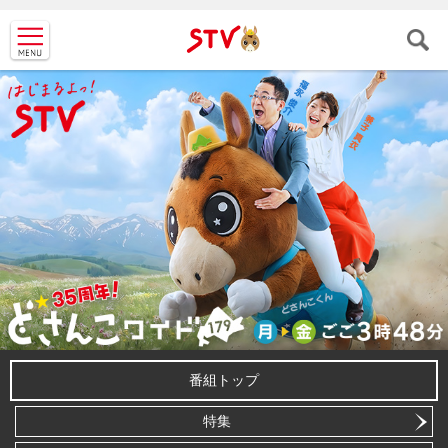
ＳＴＶ札
幌テレビ
番組トップ
特集