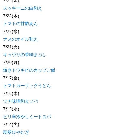
7/24(金)
ズッキーニの白和え
7/23(木)
トマトの甘酢あん
7/22(水)
ナスのオイル和え
7/21(火)
キュウリの香味まぶし
7/20(月)
焼きトウキビのカップご飯
7/17(金)
トマトガーリックうどん
7/16(木)
ツナ味噌和えソバ
7/15(水)
ピリ辛冷やしミートスパ
7/14(火)
翡翠ひやむぎ