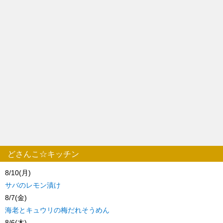
どさんこ☆キッチン
8/10(月)
サバのレモン漬け
8/7(金)
海老とキュウリの梅だれそうめん
8/6(木)