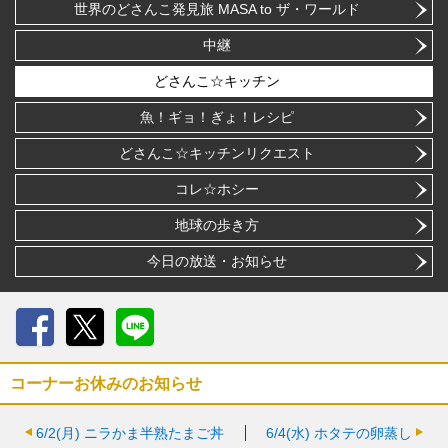
世界のどさんこ発見旅 MASA to ザ・ワールド
中継
どさんこ☆キッチン
魚！ギョ！ぎょ！レシピ
どさんこ☆キッチンリクエスト
コレ☆ホシー
地球の歩き方
今日の放送・お知らせ
Facebook
X
LINE
コーナーお休みのお知らせ
6/2(月)
ニラかま半熟たまご丼
6/4(水)
ホタテの卵蒸し