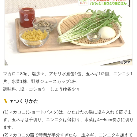
マカロニ80g、塩少々、アサリ水煮缶1缶、玉ネギ1/2個、ニンニク1
片、水菜1株、野菜ジュースカップ1杯
調味料…塩・コショウ・しょうゆ各少々
▼つくりかた
(1)マカロニ(ショートパスタ)は、ひたひたの湯に塩を入れて茹でま
す。玉ネギは千切り、ニンニクは薄切り、水菜は4〜5cm長さに切り
ます。
(2)マカロニの茹で時間が半分すぎたら、玉ネギ、ニンニクを加えて