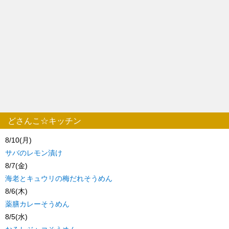
どさんこ☆キッチン
8/10(月)
サバのレモン漬け
8/7(金)
海老とキュウリの梅だれそうめん
8/6(木)
薬膳カレーそうめん
8/5(水)