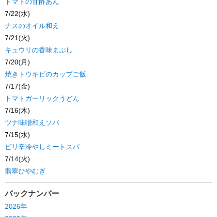
トマトの甘酢あん
7/22(水)
ナスのオイル和え
7/21(火)
キュウリの香味まぶし
7/20(月)
焼きトウキビのカップご飯
7/17(金)
トマトガーリックうどん
7/16(木)
ツナ味噌和えソバ
7/15(水)
ピリ辛冷やしミートスパ
7/14(火)
翡翠ひやむぎ
バックナンバー
2026年