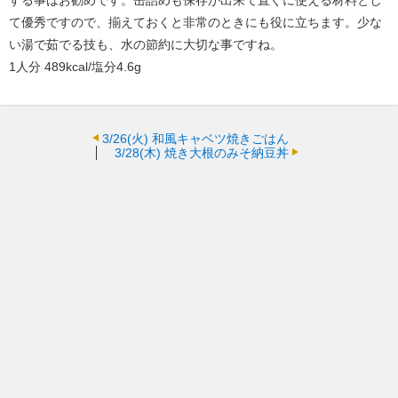
する事はお勧めです。缶詰めも保存が出来て直ぐに使える材料とし
て優秀ですので、揃えておくと非常のときにも役に立ちます。少な
い湯で茹でる技も、水の節約に大切な事ですね。
1人分 489kcal/塩分4.6g
3/26(火)
和風キャベツ焼きごはん
3/28(木)
焼き大根のみそ納豆丼