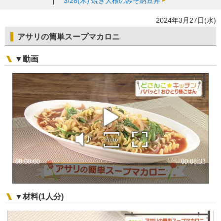
3/28(木)
焼き大根のみそ納豆丼
2024年3月27日(水)
アサリの簡単スープマカロニ
▼動画
▼材料(1人分)