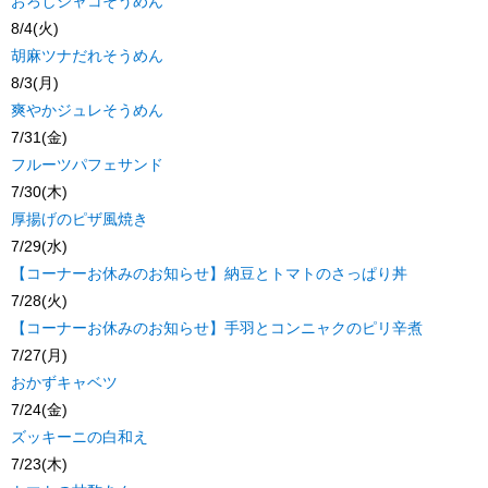
おろしジャコそうめん
8/4(火)
胡麻ツナだれそうめん
8/3(月)
爽やかジュレそうめん
7/31(金)
フルーツパフェサンド
7/30(木)
厚揚げのピザ風焼き
7/29(水)
【コーナーお休みのお知らせ】納豆とトマトのさっぱり丼
7/28(火)
【コーナーお休みのお知らせ】手羽とコンニャクのピリ辛煮
7/27(月)
おかずキャベツ
7/24(金)
ズッキーニの白和え
7/23(木)