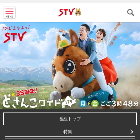
ＳＴＶ札
幌テレビ
番組トップ
特集