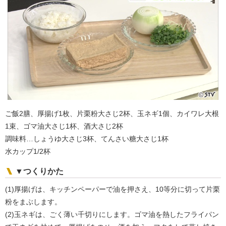
ご飯2膳、厚揚げ1枚、片栗粉大さじ2杯、玉ネギ1個、カイワレ大根
1束、ゴマ油大さじ1杯、酒大さじ2杯
調味料…しょうゆ大さじ3杯、てんさい糖大さじ1杯
水カップ1/2杯
▼つくりかた
(1)厚揚げは、キッチンペーパーで油を押さえ、10等分に切って片栗
粉をまぶします。
(2)玉ネギは、ごく薄い千切りにします。ゴマ油を熱したフライパン