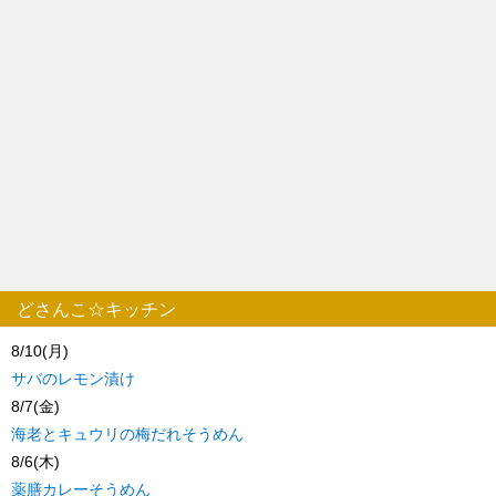
どさんこ☆キッチン
8/10(月)
サバのレモン漬け
8/7(金)
海老とキュウリの梅だれそうめん
8/6(木)
薬膳カレーそうめん