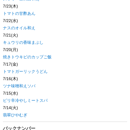
7/23(木)
トマトの甘酢あん
7/22(水)
ナスのオイル和え
7/21(火)
キュウリの香味まぶし
7/20(月)
焼きトウキビのカップご飯
7/17(金)
トマトガーリックうどん
7/16(木)
ツナ味噌和えソバ
7/15(水)
ピリ辛冷やしミートスパ
7/14(火)
翡翠ひやむぎ
バックナンバー