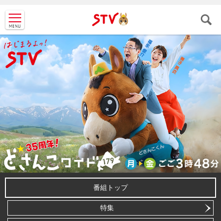
ＳＴＶ札
幌テレビ
番組トップ
特集