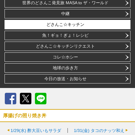
世界のどさんこ発見旅 MASA to ザ・ワールド
中継
どさんこ☆キッチン
魚！ギョ！ぎょ！レシピ
どさんこ☆キッチンリクエスト
コレ☆ホシー
地球の歩き方
今日の放送・お知らせ
Facebook
X
LINE
厚揚げの照り焼き丼
1/29(水)
酢大豆いもサラダ
1/31(金)
タコのナッツ和え