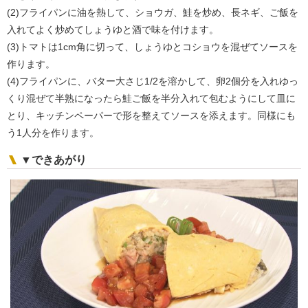
(2)フライパンに油を熱して、ショウガ、鮭を炒め、長ネギ、ご飯を
入れてよく炒めてしょうゆと酒で味を付けます。
(3)トマトは1cm角に切って、しょうゆとコショウを混ぜてソースを
作ります。
(4)フライパンに、バター大さじ1/2を溶かして、卵2個分を入れゆっ
くり混ぜて半熟になったら鮭ご飯を半分入れて包むようにして皿に
とり、キッチンペーパーで形を整えてソースを添えます。同様にも
う1人分を作ります。
▼できあがり