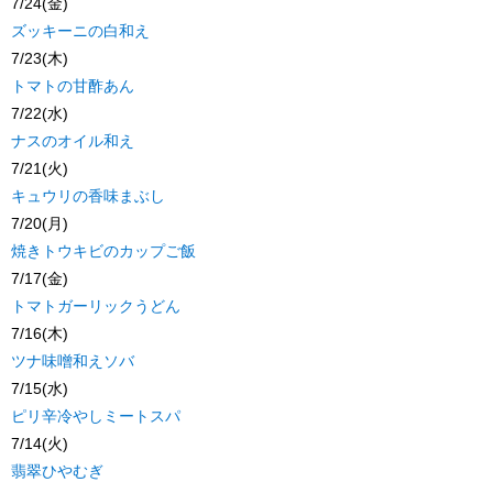
7/24(金)
ズッキーニの白和え
7/23(木)
トマトの甘酢あん
7/22(水)
ナスのオイル和え
7/21(火)
キュウリの香味まぶし
7/20(月)
焼きトウキビのカップご飯
7/17(金)
トマトガーリックうどん
7/16(木)
ツナ味噌和えソバ
7/15(水)
ピリ辛冷やしミートスパ
7/14(火)
翡翠ひやむぎ