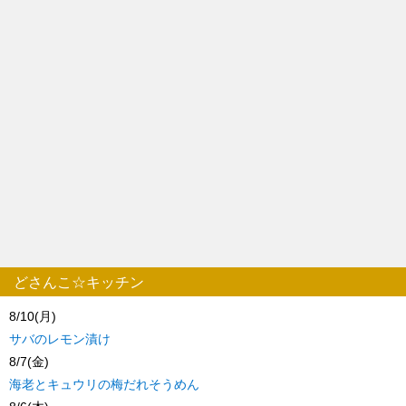
どさんこ☆キッチン
8/10(月)
サバのレモン漬け
8/7(金)
海老とキュウリの梅だれそうめん