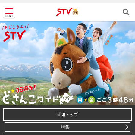
ＳＴＶ札
幌テレビ
番組トップ
特集