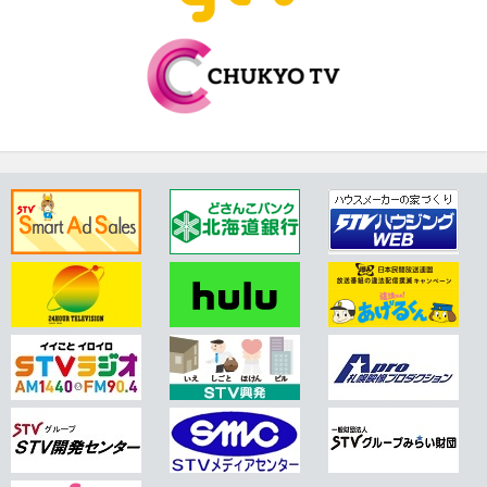
口も設置して、厳格に対応してまいりました。 今般、改
めてＳＴＶグループ全社員、スタッフ、番組関係者に対
し、防止規程、相談窓口および相談対応チャートを周知
するとともに、ハラスメントや人権侵害に遭遇した場合
の速やかな相談の呼びかけを行いました。 同時に、あら
ゆる人権に関する姿勢や取り組みを明確にするため『札
幌テレビ放送・STVグループ人権方針』を定めました。
STVグループ全ての役職員が人権尊重の重要性を改めて
認識するとともに、今後も公共的使命を果たすことはも
とより、その他事業を含め、社会から信頼される企業で
あり続けるために、ここに人権方針を定めたものです。
また、これまでの会合や会食等において不適切な行為が
無かったのかについて、ＳＴＶグループ全社員、スタッ
フ、番組関係者に対する社内調査を実施することにいた
しました。 人権を損なうような事案が明らかになった場
合は、直ちに是正・救済に取り組みます。 当社は、今後
も健全なコンプライアンス経営を推進し、北海道の皆様
に信頼できる情報をお届けしてまいります。