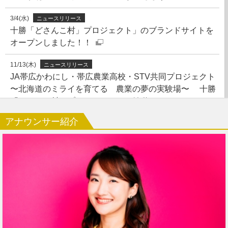
3/4(水)
ニュースリリース
十勝「どさんこ村」プロジェクト」のブランドサイトを
オープンしました！！
11/13(木)
ニュースリリース
JA帯広かわにし・帯広農業高校・STV共同プロジェクト
〜北海道のミライを育てる 農業の夢の実験場〜 十勝
「どさんこ村」プロジェクト」を始動！！
アナウンサー紹介
5/8(木)
ニュースリリース
「人権侵害・ハラスメントに関するアンケート」を実施
しました
3/31(月)
ニュースリリース
「どさんこワイド」 2024年度も視聴率トップ！33年負
けなし独走！「ゴールデンタイム」（19：00〜22：00）
視聴率トップ獲得