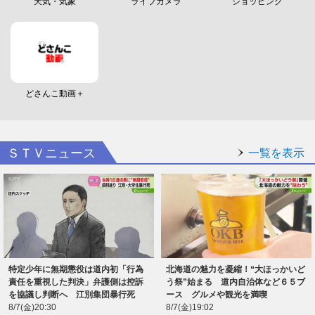
天気・気象
ライブカメラ
ショッピング
どさんこ動画＋
ＳＴＶニュース
一覧を表示
特定少年に無期懲役は道内初「行為
北海道の魅力を凝縮！“大ほっかいど
責任を重視した判決」弁護側は控訴
う祭”始まる 道内自治体など６５ブ
を協議し判断へ 江別集団暴行死
ース グルメや観光を満喫
8/7(金)20:30
8/7(金)19:02