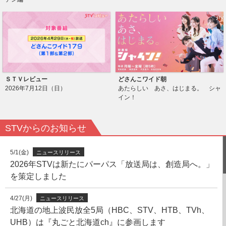
ＳＴＶレビュー
どさんこワイド朝
2026年7月12日（日）
あたらしい あさ、はじまる。 シャ
イン！
STVからのお知らせ
5/1(金)
ニュースリリース
2026年STVは新たにパーパス「放送局は、創造局へ。」
を策定しました
4/27(月)
ニュースリリース
北海道の地上波民放全5局（HBC、STV、HTB、TVh、
UHB）は『丸ごと北海道ch』に参画します