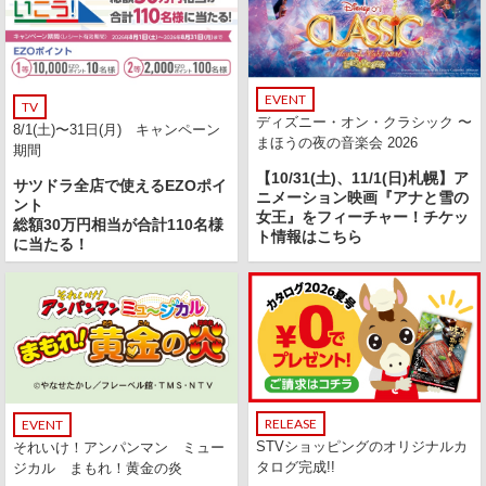
EVENT
TV
ディズニー・オン・クラシック 〜
8/1(土)〜31日(月) キャンペーン
まほうの夜の音楽会 2026
期間
【10/31(土)、11/1(日)札幌】ア
サツドラ全店で使えるEZOポイ
ニメーション映画『アナと雪の
ント
女王』をフィーチャー！チケッ
総額30万円相当が合計110名様
ト情報はこちら
に当たる！
RELEASE
EVENT
STVショッピングのオリジナルカ
それいけ！アンパンマン ミュー
タログ完成!!
ジカル まもれ！黄金の炎