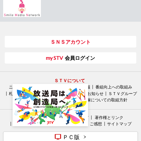
12/24(火)
インフォメーション
当社は、12月24日（火）開催の臨時株主総会において、
株式移転計画の承認を受け、日本テレビネットワーク協
議会の基幹局である讀賣テレビ放送株式会社、中京テレ
ビ放送株式会社、株式会社福岡放送と、共同株式移転に
ＳＮＳアカウント
よる認定放送持株会社の設立を決定しました。詳しくは
こちらよりご覧ください。
my STV
会員ログイン
11/29(金)
インフォメーション
当社は、讀賣テレビ放送、中京テレビ放送、福岡放送の
3社と共に、共同株式移転による認定放送持株会社を、
ＳＴＶについて
ニュースリリース
採用情報
企業情報
番組向上への取組み
2025年4月1日に設立することとなりました。詳しくはこ
札幌テレビ放送・STVグループ人権方針
お知らせ
ＳＴＶグループ
ちらよりご覧ください。
広告会社のみなさまへ
労務費転嫁についての取組方針
ご利用にあたって
個人情報について
著作権とリンク
ソーシャルメディアポリシー
ご意見・ご感想
サイトマップ
ＰＣ版