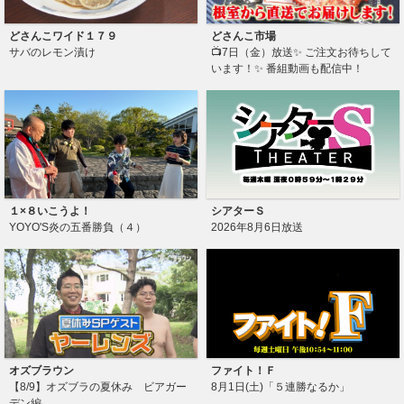
どさんこワイド１７９
どさんこ市場
サバのレモン漬け
📺7日（金）放送✨ ご注文お待ちして
います！✨ 番組動画も配信中！
１×８いこうよ！
シアターＳ
YOYO'S炎の五番勝負（４）
2026年8月6日放送
オズブラウン
ファイト！Ｆ
【8/9】オズブラの夏休み ビアガー
8月1日(土)「５連勝なるか」
デン編