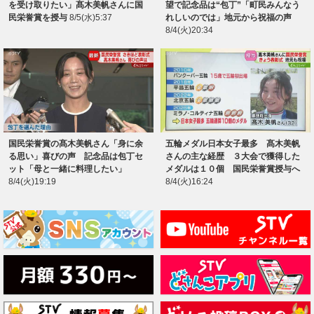
を受け取りたい」髙木美帆さんに国
望で記念品は“包丁”「町民みんなう
民栄誉賞を授与
8/5(水)5:37
れしいのでは」地元から祝福の声
8/4(火)20:34
国民栄誉賞の髙木美帆さん「身に余
五輪メダル日本女子最多 髙木美帆
る思い」喜びの声 記念品は包丁セ
さんの主な経歴 ３大会で獲得した
ット「母と一緒に料理したい」
メダルは１０個 国民栄誉賞授与へ
8/4(火)19:19
8/4(火)16:24