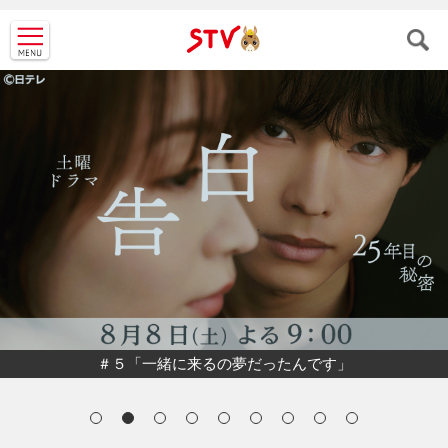
ＳＴＶ札
幌テレビ
今年で5周年！北海道を応援する〝祭（イベント）〟です。
＃５「一緒に来るの夢だったんです」