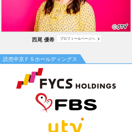
3/31(月)
ニュースリリース
2025年度 ＳＴＶキャッチフレーズ 「どんどんわくわく
ＳＴＶ」がスタート
3/18(火)
重要
札幌テレビ放送アナウンサーになりすました偽アカウン
プロフィールページへ
西尾 優希
トにご注意ください
3/11(火)
インフォメーション
読売中京ＦＳホールディングス
当社は、日本テレビネットワーク協議会の基幹局である
讀賣テレビ放送株式会社（関西）、中京テレビ放送株式
会社（東海）及び株式会社福岡放送（北部九州）との共
同株式移転による認定放送持株会社（読売中京ＦＳホー
ルディングス株式会社）設立に関し、本日、総務大臣よ
り放送法に基づく認定を受け、認定証が交付されまし
た。詳しくはこちらよりご覧ください。
1/27(月)
重要
当社は、ハラスメントや人権侵害に関して、防止規程を
設けるとともに、社内に加え、弁護士による社外通報窓