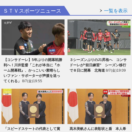
ＳＴＶスポーツニュース
一覧を表示
【コンサドーレ】5年ぶりの開幕戦勝
３シーズンぶりのJ1昇格へ コンサ
利へ！川井監督「これが本当に『ホ
ドーレが“前日練習” シーズン移行
ーム開幕戦』、かっこいい素晴らし
で８日に開幕 北海道
8/7(金)19:09
いファン・サポーターが声援を送っ
てくれる」
8/7(金)19:55
「スピードスケートの代表として賞
髙木美帆さんに表彰状と盾 本人希