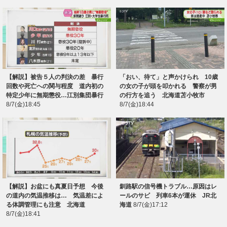
【解説】被告５人の判決の差 暴行
「おい、待て」と声かけられ 10歳
回数や死亡への関与程度 道内初の
の女の子が頭を叩かれる 警察が男
特定少年に無期懲役…江別集団暴行
の行方を追う 北海道苫小牧市
8/7(金)18:45
8/7(金)18:44
【解説】お盆にも真夏日予想 今後
釧路駅の信号機トラブル…原因はレ
の道内の気温推移は… 気温差によ
ールのサビ 列車6本が運休 JR北
る体調管理にも注意 北海道
海道
8/7(金)17:12
8/7(金)18:41