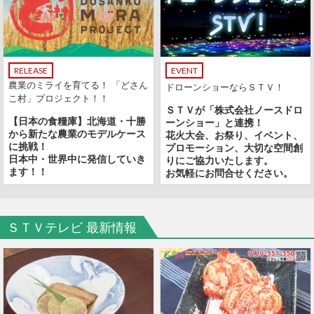
EVENT
RELEASE
農業のミライを育てる！ 「どさん
ドローンショーならＳＴＶ！
こ村」プロジェクト！！
ＳＴＶが「株式会社ノースドロ
【日本の食糧庫】北海道・十勝
ーンショー」と連携！
から新たな農業のモデルケース
花火大会、お祭り、イベント、
に挑戦！
プロモーション、大切な空間創
日本中・世界中に発信していき
りにご協力いたします。
ます！！
お気軽にお問合せください。
ＳＴＶテレビ 最新情報